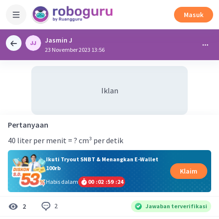
Masuk
Jasmin J
23 November 2023 13:56
Iklan
Pertanyaan
40 liter per menit = ? cm³ per detik
Ikuti Tryout SNBT & Menangkan E-Wallet
100rb
Klaim
Habis dalam
00
:
02
:
59
:
23
2
2
Jawaban terverifikasi