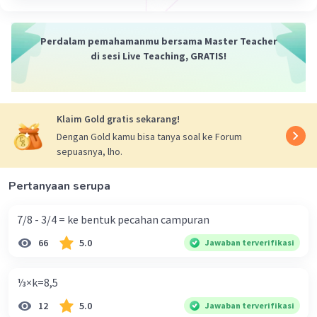
Perdalam pemahamanmu bersama Master Teacher
di sesi Live Teaching, GRATIS!
Klaim Gold gratis sekarang!
Dengan Gold kamu bisa tanya soal ke Forum
sepuasnya, lho.
Pertanyaan serupa
7/8 - 3/4 = ke bentuk pecahan campuran
66
5.0
Jawaban terverifikasi
⅓×k=8,5
12
5.0
Jawaban terverifikasi