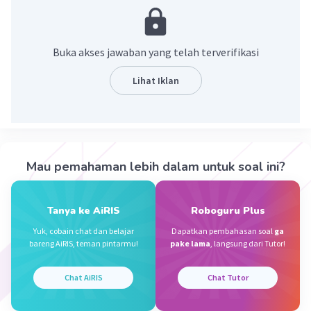
1 liter = 1000 cm³.
1 menit = 60 detik
40 liter/menit = 40×1000 cm³ × 1/60 per detik
Buka akses jawaban yang telah terverifikasi
= 40000/60 cm³/detik
= 666,67 cm³/detik.
Lihat Iklan
·
5.0
(
2
)
Balas
Beri Rating
Rayhan J
Level 17
Mau pemahaman lebih dalam untuk soal ini?
23 November 2023 13:59
Jawaban terverifikasi
Tanya ke AiRIS
Roboguru Plus
666.6667 cm3 per detik
Iklan
Yuk, cobain chat dan belajar
Dapatkan pembahasan soal
ga
bareng AiRIS, teman pintarmu!
pake lama
, langsung dari Tutor!
·
1.0
(
1
)
Balas
Beri Rating
Chat AiRIS
Chat Tutor