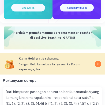
y = 8 + 7
Chat AiRIS
Cobain Drill Soal
y = 15
Jadi, titik asalnya adalah A(-5,15)
·
5.0
(
1
)
Balas
Beri Rating
Perdalam pemahamanmu bersama Master Teacher
di sesi Live Teaching, GRATIS!
Klaim Gold gratis sekarang!
Dengan Gold kamu bisa tanya soal ke Forum
Iklan
sepuasnya, lho.
Pertanyaan serupa
Dari himpunan pasangan berurutan berikut.manakah yang
kemungkinan merupakan ko- respondensi satu-satu? a.
{(1, 1), (2, 2), (3, 3), (4,4)} b. {(1, 2), (2, 3), (3, 4). (4,5)} c. {(2,7).