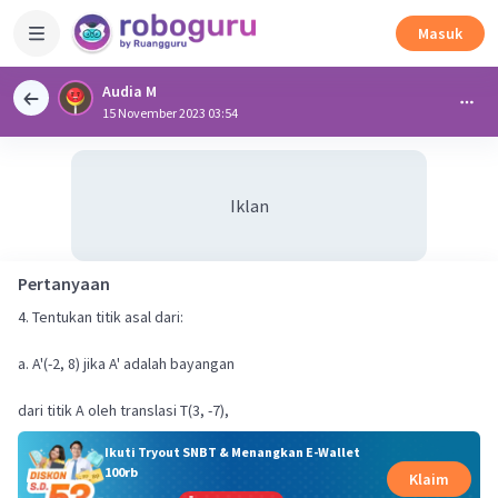
Masuk
Audia M
15 November 2023 03:54
Iklan
Pertanyaan
4. Tentukan titik asal dari:
a. A'(-2, 8) jika A' adalah bayangan
dari titik A oleh translasi T(3, -7),
Ikuti Tryout SNBT & Menangkan E-Wallet
100rb
Klaim