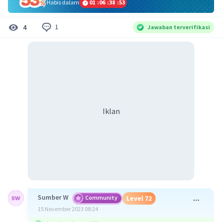
Habis dalam
01
:
06
:
38
:
53
1
4
Jawaban terverifikasi
Iklan
Sumber W
Community
Level 72
15 November 2023 08:24