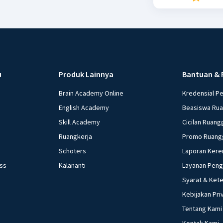
u
Produk Lainnya
Bantuan & 
Brain Academy Online
Kredensial P
English Academy
Beasiswa Ru
Skill Academy
Cicilan Ruang
Ruangkerja
Promo Ruang
Schoters
Laporan Kere
ess
Kalananti
Layanan Pen
Syarat & Ket
Kebijakan Pri
Tentang Kami
Kontak Kami