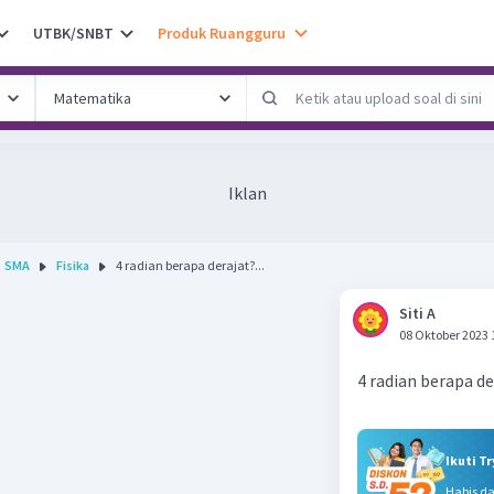
UTBK/SNBT
Produk Ruangguru
Iklan
SMA
Fisika
4 radian berapa derajat?...
Siti A
08 Oktober 2023 
4 radian berapa de
Ikuti T
Habis d