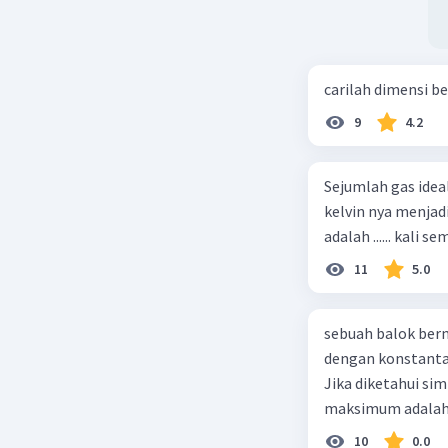
carilah dimensi b
9
4.2
Sejumlah gas idea
kelvin nya menjad
11
5.0
sebuah balok ber
dengan konstanta 
Jika diketahui s
maksimum adalah
10
0.0