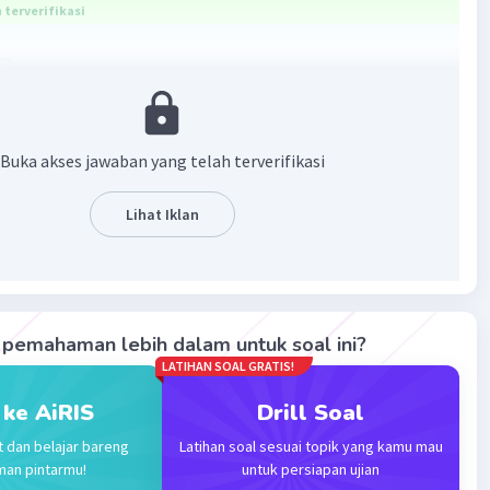
terverifikasi
3°
57,3°=229,2°
·
0.0
(
0
)
Balas
ating
Buka akses jawaban yang telah terverifikasi
Lihat Iklan
Iklan
pemahaman lebih dalam untuk soal ini?
LATIHAN SOAL GRATIS!
 ke AiRIS
Drill Soal
t dan belajar bareng
Latihan soal sesuai topik yang kamu mau
man pintarmu!
untuk persiapan ujian