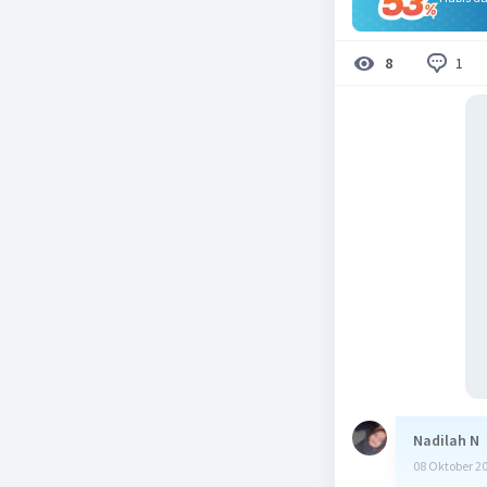
1
8
Nadilah N
08 Oktober 2