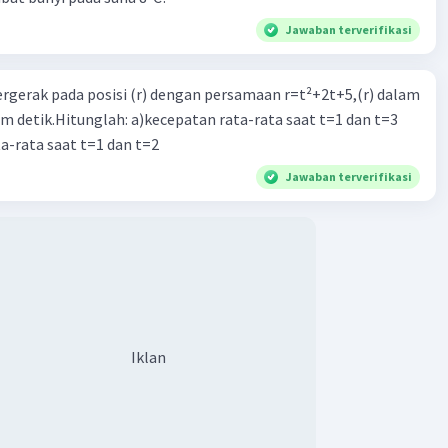
Jawaban terverifikasi
ergerak pada posisi (r) dengan persamaan r=t²+2t+5,(r) dalam
am detik.Hitunglah: a)kecepatan rata-rata saat t=1 dan t=3
a-rata saat t=1 dan t=2
Jawaban terverifikasi
Iklan