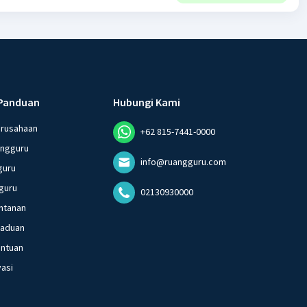
Panduan
Hubungi Kami
erusahaan
+62 815-7441-0000
angguru
info@ruangguru.com
guru
guru
02130930000
ntanan
gaduan
entuan
vasi