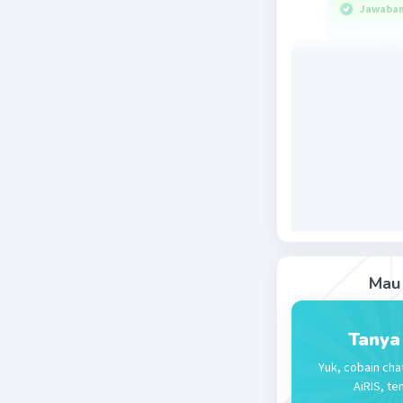
Jawaban 
1 rad =57,
4 rad =4x
Beri R
Mau 
Tanya
Yuk, cobain cha
AiRIS, te