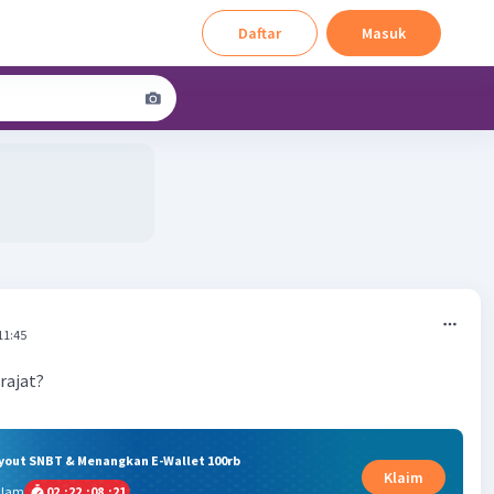
Daftar
Masuk
11:45
rajat?
ryout SNBT & Menangkan E-Wallet 100rb
Klaim
alam
02
:
22
:
08
:
20