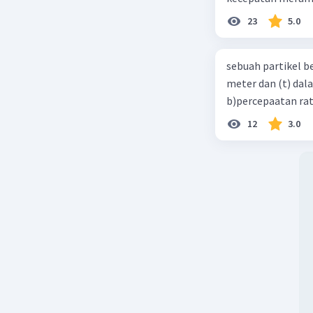
23
5.0
sebuah partikel b
meter dan (t) dal
b)percepaatan rat
12
3.0