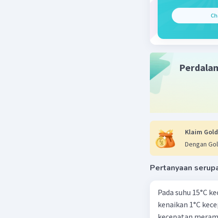
Ch
Perdala
Klaim Gold
Dengan Gol
Pertanyaan serup
Pada suhu 15°C ke
kenaikan 1°C kec
kecepatan meramb