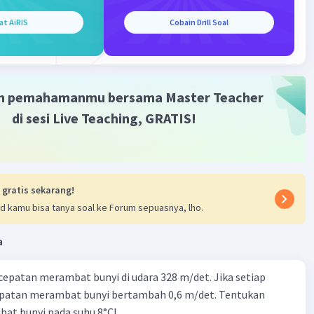
at AiRIS
Cobain Drill Soal
m pemahamanmu bersama Master Teacher
di sesi Live Teaching, GRATIS!
 gratis sekarang!
d kamu bisa tanya soal ke Forum sepuasnya, lho.
a
cepatan merambat bunyi di udara 328 m/det. Jika setiap
epatan merambat bunyi bertambah 0,6 m/det. Tentukan
at bunyi pada suhu 8°C!