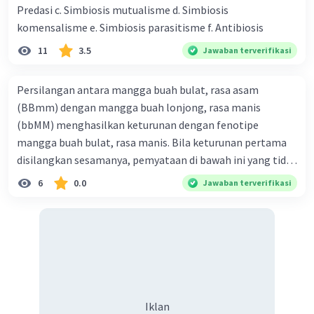
Predasi c. Simbiosis mutualisme d. Simbiosis
komensalisme e. Simbiosis parasitisme f. Antibiosis
11
3.5
Jawaban terverifikasi
Persilangan antara mangga buah bulat, rasa asam
(BBmm) dengan mangga buah lonjong, rasa manis
(bbMM) menghasilkan keturunan dengan fenotipe
mangga buah bulat, rasa manis. Bila keturunan pertama
disilangkan sesamanya, pemyataan di bawah ini yang tidak
benar mengenai keturunan yang dihasilkan dari
6
0.0
Jawaban terverifikasi
persilangan terse but adalah ... A. dihasilkan sembilan
mangga buah bulat, rasa mants B. dihasilkan tiga mangga
buah lonjong, rasa asam C. dihasi lkan tiga mangga buah
bulat, rasa manis D. dihasi lkan tiga mangga buah bulat,
rasa asam
Iklan