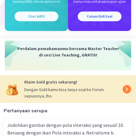
Jawaban yang tepat untuk soal tersebut adalah
bareng AiRIS, teman pintarmu!
kamu mau untuk persiapan ujian
Iklan
opsi B. Escherichia Coli
Karena termasuk bakteri, dan inti sel bakteri
Chat AiRIS
Cobain Drill Soal
tidak terbungkus membran inti
·
0.0
(
0
)
Balas
Beri Rating
Perdalam pemahamanmu bersama Master Teacher
di sesi Live Teaching, GRATIS!
Klaim Gold gratis sekarang!
Dengan Gold kamu bisa tanya soal ke Forum
sepuasnya, lho.
Pertanyaan serupa
Jodohkan gambar dengan pola interaksi yang sesuai! 10.
Beruang dengan ikan Pola interaksi a. Netralisme b.