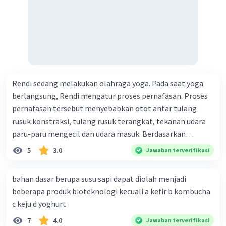
Rendi sedang melakukan olahraga yoga. Pada saat yoga
berlangsung, Rendi mengatur proses pernafasan. Proses
pernafasan tersebut menyebabkan otot antar tulang
rusuk konstraksi, tulang rusuk terangkat, tekanan udara
paru-paru mengecil dan udara masuk. Berdasarkan
informasi tersebut, dapat disimpulkan bahwa Rendi
5
3.0
Jawaban terverifikasi
sedang melakukan proses pernafasan....
bahan dasar berupa susu sapi dapat diolah menjadi
beberapa produk bioteknologi kecuali a kefir b kombucha
c keju d yoghurt
7
4.0
Jawaban terverifikasi