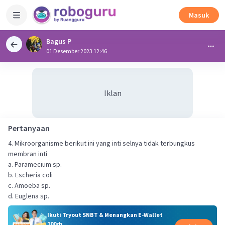
Masuk
Bagus P
01 Desember 2023 12:46
Iklan
Pertanyaan
4. Mikroorganisme berikut ini yang inti selnya tidak terbungkus
membran inti
a. Paramecium sp.
b. Escheria coli
c. Amoeba sp.
d. Euglena sp.
Ikuti Tryout SNBT & Menangkan E-Wallet
100rb