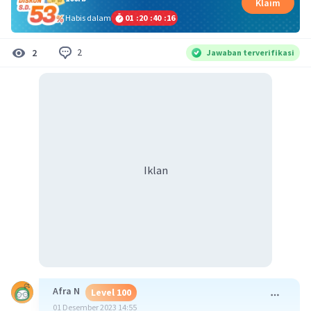
Klaim
Habis dalam
01
:
20
:
40
:
15
2
2
Jawaban terverifikasi
Iklan
Afra N
Level 100
01 Desember 2023 14:55