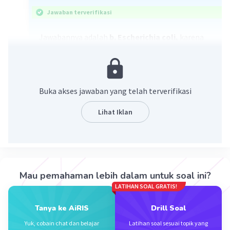
Jawaban terverifikasi
Jawabannya adalah
b. Escherichia coli,
karena
Escherichia adalah salah satu contoh bakteri.
Dimana, bakteri termasuk sel prokariotik (inti
selnya tidak dibungkus membran inti).
Sedangkan, Paramecium sp., Amoeba sp.,
Buka akses jawaban yang telah terverifikasi
Euglena sp. termasuk sel eukariotik (inti selnya
dibungkus membran inti).
Lihat Iklan
·
5.0
(
1
)
Balas
Beri Rating
Mau pemahaman lebih dalam untuk soal ini?
Dela A
Community
Level 92
LATIHAN SOAL GRATIS!
31 Desember 2023 05:08
Jawaban terverifikasi
Tanya ke AiRIS
Drill Soal
Yuk, cobain chat dan belajar
Latihan soal sesuai topik yang