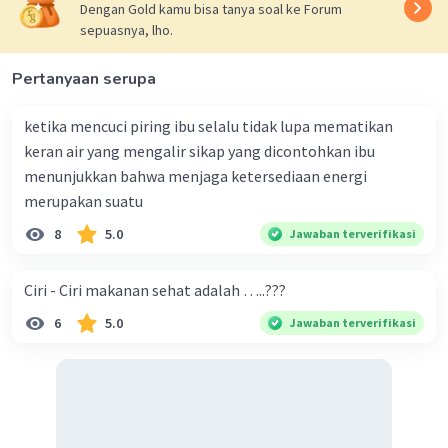
Dengan Gold kamu bisa tanya soal ke Forum
mencari suhu campuran es dan air panas. Setelah
sepuasnya, lho.
menghitung, suhu campuran diperoleh sebesar 38,75°C.
Jadi, jawaban yang benar adalah (c.) 38,75°C
Pertanyaan serupa
·
0.0
(
0
)
Balas
Beri Rating
ketika mencuci piring ibu selalu tidak lupa mematikan
keran air yang mengalir sikap yang dicontohkan ibu
Thiago P
Level 56
menunjukkan bahwa menjaga ketersediaan energi
23 Mei 2024 13:50
merupakan suatu
C.
8
5.0
Jawaban terverifikasi
Iklan
·
0.0
(
0
)
Balas
Beri Rating
Ciri - Ciri makanan sehat adalah …..???
6
5.0
Jawaban terverifikasi