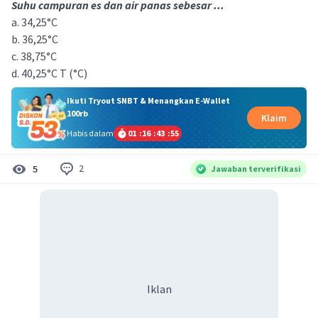
Suhu campuran es dan air panas sebesar ...
a. 34,25°C
b. 36,25°C
c. 38,75°C
d. 40,25°C T (°C)​
Ikuti Tryout SNBT & Menangkan E-Wallet
100rb
Klaim
Habis dalam
01
:
16
:
43
:
54
2
5
Jawaban terverifikasi
Iklan