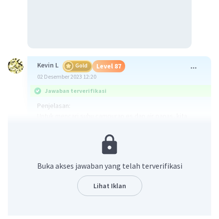
Kevin L
Gold
Level 87
02 Desember 2023 12:20
Jawaban terverifikasi
Penjelasan:
Untuk mencari suhu campuran es dan air panas, kita
dapat menggunakan prinsip kekekalan energi. Ketika es
dan air panas dicampur, energi yang hilang dari air panas
akan digunakan untuk memanaskan es hingga mencapai
suhu campuran.
Buka akses jawaban yang telah terverifikasi
Langkah-langkah untuk mencari suhu campuran adalah
Lihat Iklan
sebagai berikut:
1. Hitung energi yang hilang dari air panas saat mencapai
suhu campuran.
Q1 = massa air × kalor jenis air × perubahan suhu air