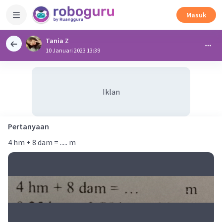
Masuk
Tania Z
10 Januari 2023 13:39
Iklan
Pertanyaan
4 hm + 8 dam = ..... m