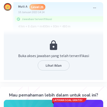
Muti A
Level 21
10 Januari 2023 14:14
Jawaban terverifikasi
4 hm + 8 dam = m400m + 80m = 480 m
·
0.0
(
0
)
Balas
Beri Rating
Buka akses jawaban yang telah terverifikasi
Lihat Iklan
Iklan
Mau pemahaman lebih dalam untuk soal ini?
LATIHAN SOAL GRATIS!