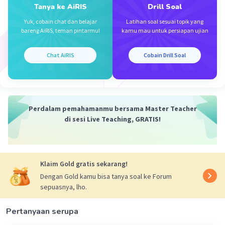
Tanya ke AiRIS
Drill Soal
Yuk, cobain chat dan belajar
Latihan soal sesuai topik yang
bareng AiRIS, teman pintarmu!
kamu mau untuk persiapan ujian
Chat AiRIS
Cobain Drill Soal
Perdalam pemahamanmu bersama Master Teacher
di sesi Live Teaching, GRATIS!
Klaim Gold gratis sekarang!
Dengan Gold kamu bisa tanya soal ke Forum
sepuasnya, lho.
Pertanyaan serupa