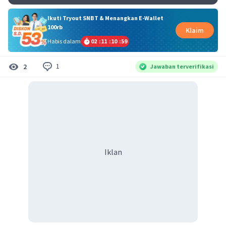
Ikuti Tryout SNBT & Menangkan E-Wallet
100rb
Klaim
Habis dalam
02
:
11
:
10
:
59
1
2
Jawaban terverifikasi
Iklan