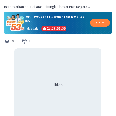
Berdasarkan data di atas, hitunglah besar PDB Negara X.
Ikuti Tryout SNBT & Menangkan E-Wallet
100rb
Klaim
Habis dalam
02
:
13
:
33
:
36
1
3
Iklan