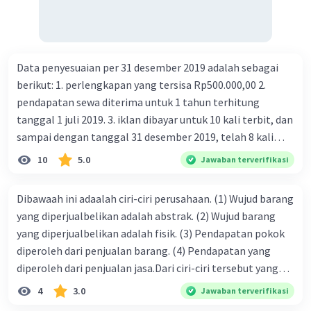
Berdasarkan data yang diberikan, besar Produk
Domestik Bruto (PDB) Negara X pada tahun 2020
adalah **Rp 398 miliar**.
Data penyesuaian per 31 desember 2019 adalah sebagai
·
0.0
(
0
)
Balas
Beri Rating
berikut: 1. perlengkapan yang tersisa Rp500.000,00 2.
pendapatan sewa diterima untuk 1 tahun terhitung
tanggal 1 juli 2019. 3. iklan dibayar untuk 10 kali terbit, dan
sampai dengan tanggal 31 desember 2019, telah 8 kali
terbit. 4. gaji terutang untuk periode berjalan sebesar
10
5.0
Jawaban terverifikasi
Rp800.000,00 dari data di atas, pencatatan jurnal pembalik
Iklan
yang benar adalah ....
Dibawaah ini adaalah ciri-ciri perusahaan. (1) Wujud barang
yang diperjualbelikan adalah abstrak. (2) Wujud barang
yang diperjualbelikan adalah fisik. (3) Pendapatan pokok
diperoleh dari penjualan barang. (4) Pendapatan yang
diperoleh dari penjualan jasa.Dari ciri-ciri tersebut yang
merupakan ciri dari perusahaan dagang ditunjukan pada
4
3.0
Jawaban terverifikasi
nomor…. a. 1 dan 3 b. 3 dan 4 c. 2 dan 3 d. 1 dan 2 e. 2 dan 4