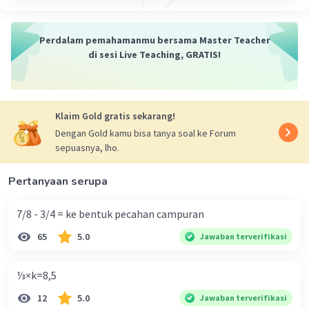
Perdalam pemahamanmu bersama Master Teacher
di sesi Live Teaching, GRATIS!
Klaim Gold gratis sekarang!
Dengan Gold kamu bisa tanya soal ke Forum
sepuasnya, lho.
Pertanyaan serupa
7/8 - 3/4 = ke bentuk pecahan campuran
65
5.0
Jawaban terverifikasi
⅓×k=8,5
12
5.0
Jawaban terverifikasi