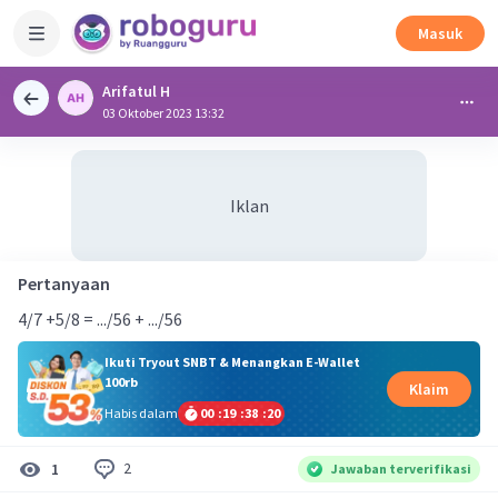
Masuk
Arifatul H
03 Oktober 2023 13:32
Iklan
Pertanyaan
4/7 +5/8 = .../56 + .../56
Ikuti Tryout SNBT & Menangkan E-Wallet
100rb
Klaim
Habis dalam
00
:
19
:
38
:
19
2
1
Jawaban terverifikasi