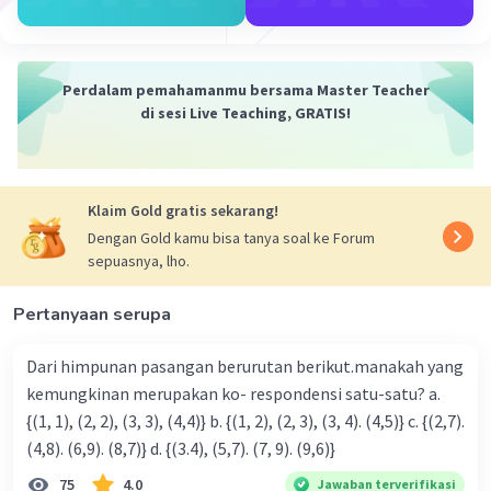
Perdalam pemahamanmu bersama Master Teacher
di sesi Live Teaching, GRATIS!
Klaim Gold gratis sekarang!
Dengan Gold kamu bisa tanya soal ke Forum
sepuasnya, lho.
Pertanyaan serupa
Dari himpunan pasangan berurutan berikut.manakah yang
kemungkinan merupakan ko- respondensi satu-satu? a.
{(1, 1), (2, 2), (3, 3), (4,4)} b. {(1, 2), (2, 3), (3, 4). (4,5)} c. {(2,7).
(4,8). (6,9). (8,7)} d. {(3.4), (5,7). (7, 9). (9,6)}
75
4.0
Jawaban terverifikasi