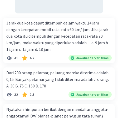
Jarak dua kota dapat ditempuh dalam waktu 14 jam
dengan kecepatan mobil rata-rata 60 km/ jam. Jika jarak
dua kota itu ditempuh dengan kecepatan rata-rata 70
km/jam, maka waktu yang diperlukan adalah .... a. 9 jam b.
12 jam c. 15 jam d. 18 jam
41
4.2
Jawaban terverifikasi
Dari 200 orang pelamar, peluang mereka diterima adalah
0,15. Banyak pelamar yang tidak diterima adalah ... orang.
A. 30 B. 75 C. 150 D. 170
32
2.5
Jawaban terverifikasi
Nyatakan himpunan berikut dengan mendaftar anggota-
anggotanyal D={ planet-planet penyusun tata surya\}