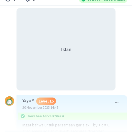
Iklan
Yaya Y
Level 15
20 November 2023 14:45
Jawaban terverifikasi
Ingat bahwa untuk persamaan garis ax + by + c = 0,
gradiennya adalah m = -a/b sehingga diperoleh: