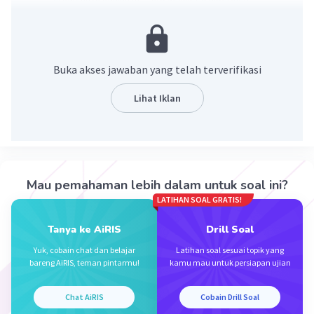
3x + 5y + 20 = 0 ==> a = 3 dan b = 5
m = - 3/5
Buka akses jawaban yang telah terverifikasi
Jadi, gradiennya adalah - 3/5.
Lihat Iklan
·
0.0
(
0
)
Balas
Beri Rating
Mau pemahaman lebih dalam untuk soal ini?
LATIHAN SOAL GRATIS!
Tanya ke AiRIS
Drill Soal
Iklan
Yuk, cobain chat dan belajar
Latihan soal sesuai topik yang
bareng AiRIS, teman pintarmu!
kamu mau untuk persiapan ujian
Chat AiRIS
Cobain Drill Soal