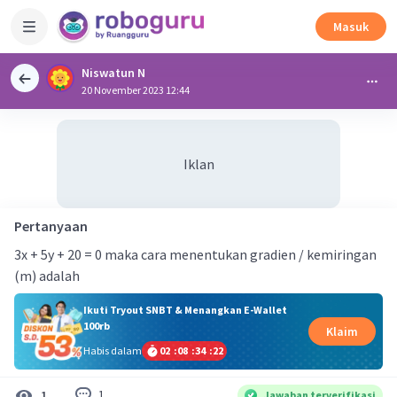
Masuk
Niswatun N
20 November 2023 12:44
Iklan
Pertanyaan
3x + 5y + 20 = 0 maka cara menentukan gradien / kemiringan
(m) adalah
Ikuti Tryout SNBT & Menangkan E-Wallet
100rb
Klaim
Habis dalam
02
:
08
:
34
:
22
1
1
Jawaban terverifikasi