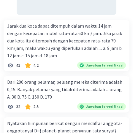
Jarak dua kota dapat ditempuh dalam waktu 14 jam
dengan kecepatan mobil rata-rata 60 km/ jam. Jika jarak
dua kota itu ditempuh dengan kecepatan rata-rata 70
km/jam, maka waktu yang diperlukan adalah .... a. 9 jam b.
12 jam c. 15 jam d. 18 jam
41
4.2
Jawaban terverifikasi
Dari 200 orang pelamar, peluang mereka diterima adalah
0,15. Banyak pelamar yang tidak diterima adalah ... orang.
A. 30 B. 75 C. 150 D. 170
32
2.5
Jawaban terverifikasi
Nyatakan himpunan berikut dengan mendaftar anggota-
anggotanyal D={ planet-planet penyusun tata surya\}