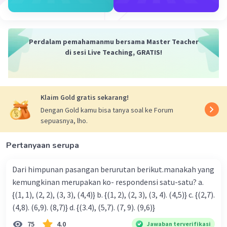
Perdalam pemahamanmu bersama Master Teacher
Iklan
di sesi Live Teaching, GRATIS!
Klaim Gold gratis sekarang!
Dengan Gold kamu bisa tanya soal ke Forum
sepuasnya, lho.
Pertanyaan serupa
Dari himpunan pasangan berurutan berikut.manakah yang
kemungkinan merupakan ko- respondensi satu-satu? a.
{(1, 1), (2, 2), (3, 3), (4,4)} b. {(1, 2), (2, 3), (3, 4). (4,5)} c. {(2,7).
(4,8). (6,9). (8,7)} d. {(3.4), (5,7). (7, 9). (9,6)}
75
4.0
Jawaban terverifikasi