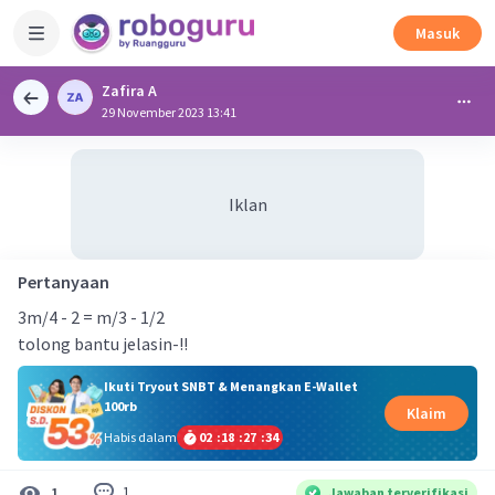
Masuk
Zafira A
29 November 2023 13:41
Iklan
Pertanyaan
3m/4 - 2 = m/3 - 1/2
tolong bantu jelasin-!!
Ikuti Tryout SNBT & Menangkan E-Wallet
100rb
Klaim
Habis dalam
02
:
18
:
27
:
34
1
1
Jawaban terverifikasi