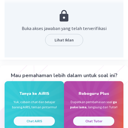
·
5.0
(
1
)
Balas
Beri Rating
Buka akses jawaban yang telah terverifikasi
Dela A
Community
Level 92
18 Desember 2023 23:27
Lihat Iklan
Jawaban terverifikasi
Jawaban yang tepat untuk soal tersebut adalah
Iklan
1.880
Mau pemahaman lebih dalam untuk soal ini?
Kita ingat kembali bahwa perkalian (×) adalah
penjumlahan berulang dengan angka yang
sama
.
Tanya ke AiRIS
Roboguru Plus
Jadi, 376 × 5 = 5 + 5 + 5 +.... (Sebanyak 376) =
1.880
Yuk, cobain chat dan belajar
Dapatkan pembahasan soal
ga
Jadi, jawaban yang tepat untuk soal tersebut
bareng AiRIS, teman pintarmu!
pake lama
, langsung dari Tutor!
adalah 1880
Chat AiRIS
Chat Tutor
·
0.0
(
0
)
Balas
Beri Rating