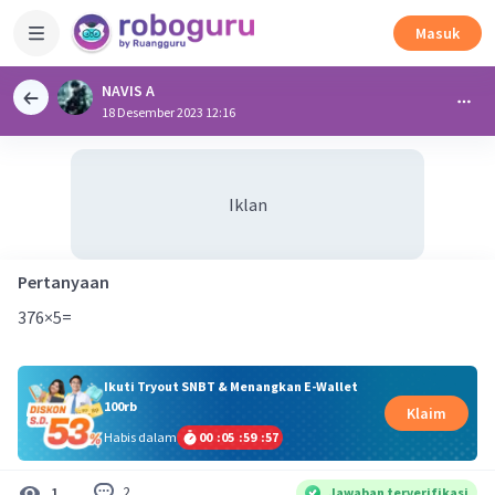
Masuk
NAVIS A
18 Desember 2023 12:16
Iklan
Pertanyaan
376×5=
Ikuti Tryout SNBT & Menangkan E-Wallet
100rb
Klaim
Habis dalam
00
:
05
:
59
:
57
2
1
Jawaban terverifikasi