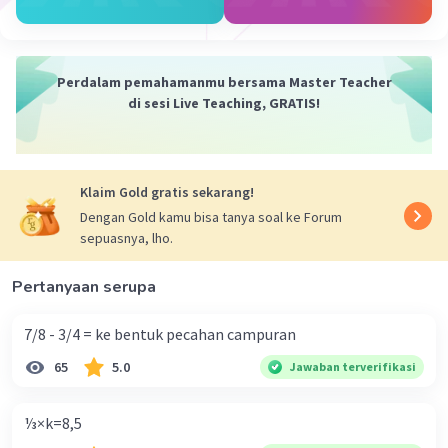
Andina F
Level 5
23 Desember 2023 09:57
Perdalam pemahamanmu bersama Master Teacher
Jawaban terverifikasi
di sesi Live Teaching, GRATIS!
376×5 = Jawaban nya adalan 376×5 = 1.880
Klaim Gold gratis sekarang!
Dengan Gold kamu bisa tanya soal ke Forum
sepuasnya, lho.
Pertanyaan serupa
7/8 - 3/4 = ke bentuk pecahan campuran
65
5.0
Jawaban terverifikasi
⅓×k=8,5