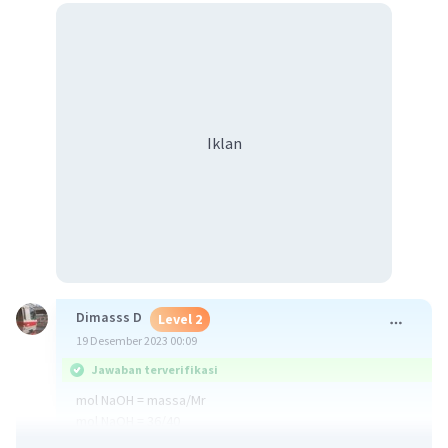
Iklan
Dimasss D
Level 2
19 Desember 2023 00:09
Jawaban terverifikasi
mol NaOH = massa/Mr
mol NaOH = 36/40
mol NaOH = 0,9 mol