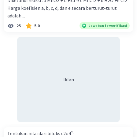
Diketahui reaksi : a MnO2 + b HCl → c MnCl2 + d H2O +e Cl2
Harga koefisien a, b, c, d, dan e secara berturut-turut
adalah ...
25
5.0
Jawaban terverifikasi
Iklan
Tentukan nilai dari biloks c2o4²-