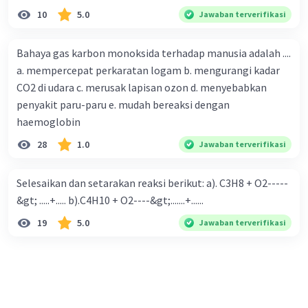
10
5.0
Jawaban terverifikasi
Bahaya gas karbon monoksida terhadap manusia adalah ....
a. mempercepat perkaratan logam b. mengurangi kadar
CO2 di udara c. merusak lapisan ozon d. menyebabkan
penyakit paru-paru e. mudah bereaksi dengan
haemoglobin
28
1.0
Jawaban terverifikasi
Selesaikan dan setarakan reaksi berikut: a). C3H8 + O2-----
&gt; .....+..... b).C4H10 + O2----&gt;.......+......
19
5.0
Jawaban terverifikasi