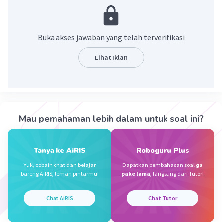
Pembahasan :
33345 + 78434 = 78434 + 33345
= 111.779
Buka akses jawaban yang telah terverifikasi
·
0.0
(
0
)
Balas
Beri Rating
Lihat Iklan
KawaiNime A
Level 20
31 Desember 2023 09:46
Mau pemahaman lebih dalam untuk soal ini?
The sum of 33345 and 78434 is 111779
Iklan
·
0.0
(
0
)
Balas
Beri Rating
Tanya ke AiRIS
Roboguru Plus
Yuk, cobain chat dan belajar
Dapatkan pembahasan soal
ga
bareng AiRIS, teman pintarmu!
pake lama
, langsung dari Tutor!
Chat AiRIS
Chat Tutor