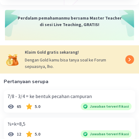
Perdalam pemahamanmu bersama Master Teacher
di sesi Live Teaching, GRATIS!
Klaim Gold gratis sekarang!
Dengan Gold kamu bisa tanya soal ke Forum
sepuasnya, lho.
Pertanyaan serupa
7/8 - 3/4 = ke bentuk pecahan campuran
65
5.0
Jawaban terverifikasi
⅓×k=8,5
12
5.0
Jawaban terverifikasi