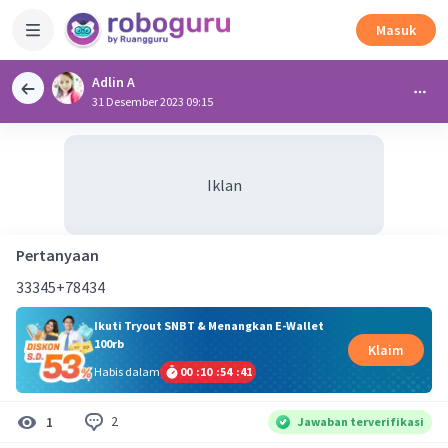
Masuk
Adlin A
31 Desember 2023 09:15
Iklan
Pertanyaan
33345+78434
Ikuti Tryout SNBT & Menangkan E-Wallet
100rb
Klaim
Habis dalam
00
:
10
:
54
:
40
2
1
Jawaban terverifikasi