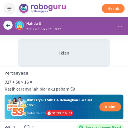
Masuk
Nahda S
27 Desember 2023 10:22
Iklan
Pertanyaan
327 + 50 × 16 =
Kasih caranya lah biar aku paham 🙃
Ikuti Tryout SNBT & Menangkan E-Wallet
100rb
Klaim
Habis dalam
00
:
13
:
16
:
51
2
1
Jawaban terverifikasi