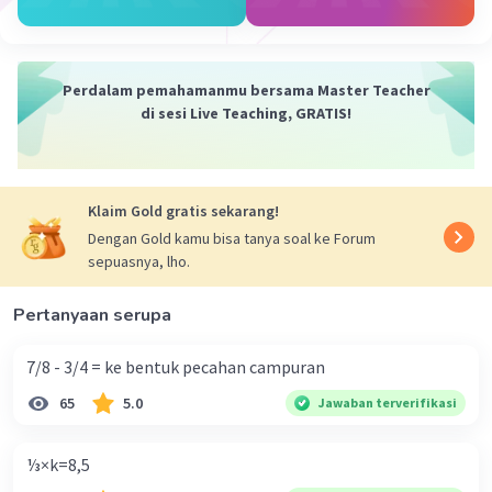
Nahda S
Level 68
31 Desember 2023 11:42
Perdalam pemahamanmu bersama Master Teacher
thanks ya
di sesi Live Teaching, GRATIS!
Nanda R
Community
Level 89
Klaim Gold gratis sekarang!
28 Desember 2023 00:10
Dengan Gold kamu bisa tanya soal ke Forum
Jawaban terverifikasi
sepuasnya, lho.
327 + 50 × 16 = 327+800 = 1127.
Iklan
Pertanyaan serupa
·
0.0
(
0
)
Balas
Beri Rating
7/8 - 3/4 = ke bentuk pecahan campuran
65
5.0
Jawaban terverifikasi
⅓×k=8,5