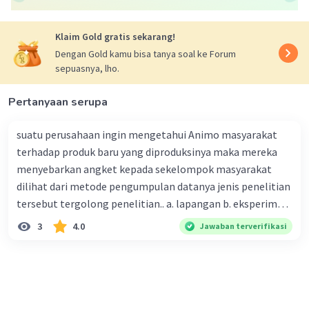
jawabannya adalah A.
Iklan
Klaim Gold gratis sekarang!
Berdasarkan deskripsi yang diberikan, ilustrasi
Dengan Gold kamu bisa tanya soal ke Forum
tersebut mencakup pengamatan dan wawancara
sepuasnya, lho.
untuk mengumpulkan data mengenai beberapa
variabel, seperti tingkat pendidikan, jumlah
Pertanyaan serupa
tanggungan keluarga, lama bekerja,
pendapatan, dan jumlah uang yang harus
suatu perusahaan ingin mengetahui Animo masyarakat
disetorkan kepada perkebunan. Penelitian ini
terhadap produk baru yang diproduksinya maka mereka
bertujuan untuk mendeskripsikan atau
menyebarkan angket kepada sekelompok masyarakat
menggambarkan karakteristik atau fenomena
dilihat dari metode pengumpulan datanya jenis penelitian
yang diamati tanpa memanipulasi variabel atau
tersebut tergolong penelitian.. a. lapangan b. eksperimen
mencari hubungan sebab-akibat.
c. kuantitatif d. deskriptif . e. survei
3
4.0
Jawaban terverifikasi
·
0.0
(
0
)
Balas
Beri Rating