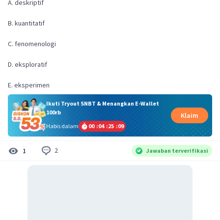
A. deskriptif
B. kuantitatif
C. fenomenologi
D. eksploratif
E. eksperimen
Ikuti Tryout SNBT & Menangkan E-Wallet
100rb
Klaim
Habis dalam
00
:
04
:
25
:
08
2
1
Jawaban terverifikasi