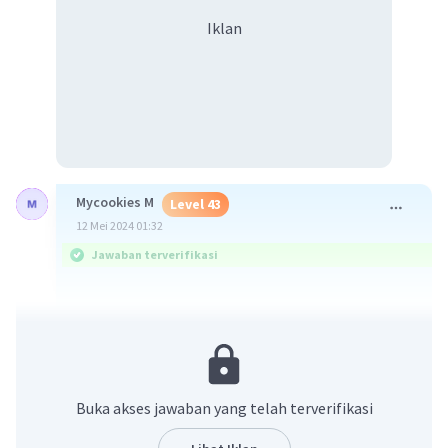
Iklan
Mycookies M
Level 43
12 Mei 2024 01:32
Jawaban terverifikasi
Berdasarkan deskripsi yang diberikan, penelitian
yang dilakukan oleh siswa Kelas XII IPS 1 ini
tampaknya adalah jenis penelitian
deskriptif
.
Penelitian deskriptif adalah jenis penelitian yang
Buka akses jawaban yang telah terverifikasi
bertujuan untuk menggambarkan fenomena
yang sedang diteliti, kondisi subjek atau objek