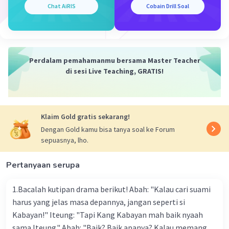
F : gaya (N)
Chat AiRIS
Cobain Drill Soal
s : perpindahan (m)
Maka,
W = ∑F s
Perdalam pemahamanmu bersama Master Teacher
W = (F1 + F2 + F3) s
di sesi Live Teaching, GRATIS!
W = (-20-30+90)(0,8)
W = (40)(0,8)
W = 32 J
Klaim Gold gratis sekarang!
Jadi, usaha total yang dilakukan ketiga orang
Dengan Gold kamu bisa tanya soal ke Forum
tersebut adalah 32 Joule.
sepuasnya, lho.
·
0.0
(
0
)
Balas
Beri Rating
Pertanyaan serupa
1.Bacalah kutipan drama berikut! Abah: "Kalau cari suami
harus yang jelas masa depannya, jangan seperti si
Kabayan!" Iteung: "Tapi Kang Kabayan mah baik nyaah
sama Iteung." Abah: "Baik? Baik apanya? Kalau memang