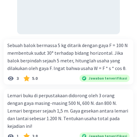
lukisan?" Yuda : "lya Pak, ini lukisan kaca." (4) Bapak:
"Sungguh baru kali ini aku melihat lukisan kaca, biasanya
saya di rumah memajang lukisan kanvas, lukisan kertas,
lukisan bulu, dan lain-lain. Tapi, lukisan ini? Ah ya berapa
kamu menjual ini?" Yuda: "Yang mana Pak?" (5) Bapak:
Sebuah balok bermassa 5 kg ditarik dengan gaya F = 100 N
"Semuanya. Ah sudah jangan bingung, gini aja gimana
membentuk sudut 30° terhadap bidang horizontal. Jika
kalau lukisan itu saya beli lima juta rupiah." Yuda : "Apa?
balok berpindah sejauh 5 meter, hitunglah usaha yang
Lima juta!" (6) Bapak: "Apa kurang?" Yuda : "Cu... kup, Pak."
dilakukan oleh gaya F. Ingat bahwa usaha W = F * s * cos θ.
Bukti latar waktu dalam kutipan drama tersebut terdapat
pada dialog nomor .... a. (1) b. (3) c. (4) d. (6) 3.Perhatikan
3
5.0
Jawaban terverifikasi
penggalan drama berikut! "Dari mana saja kau, Badar?
Hari sudah petang tapi kau baru pulang," tanya ayah
Lemari buku di perpustakaan didorong oleh 3 orang
sambil berkacak pinggang. Dialog tersebut diucapkan
dengan gaya masing-masing 500 N, 600 N. dan 800 N.
dengan nada a. keras sambil bercanda b. marah dan serius
Lemari bergeser sejauh 1,5 m. Gaya gesekan antara lemari
c. rendah dan penuh tanya d. penuh kasih sayang 4.Cermati
dan lantai sebesar 1.200 N. Tentukan usaha total pada
kutipan bacaan berikut! "Mohammad-san inilah rumahku."
kejadian ini!
Toshihiko berkata ketika kami sampai di depan sebuah
1
3.8
Jawaban terverifikasi