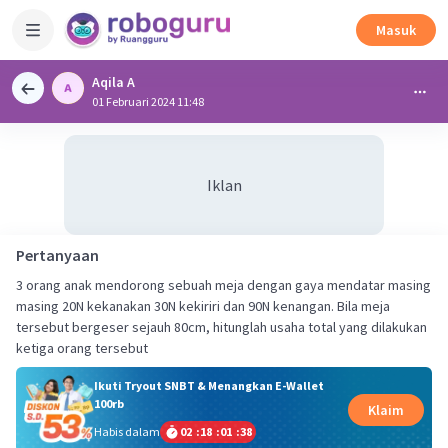
Masuk
Aqila A
01 Februari 2024 11:48
Iklan
Pertanyaan
3 orang anak mendorong sebuah meja dengan gaya mendatar masing
masing 20N kekanakan 30N kekiriri dan 90N kenangan. Bila meja
tersebut bergeser sejauh 80cm, hitunglah usaha total yang dilakukan
ketiga orang tersebut
Ikuti Tryout SNBT & Menangkan E-Wallet
100rb
Klaim
Habis dalam
02
:
18
:
01
:
38