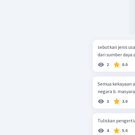
sebutkan jenis us
dari sumber daya
2
0.0
Semua kekayaan ala
negara b. masyarak
3
3.0
Tuliskan pengert
4
5.0