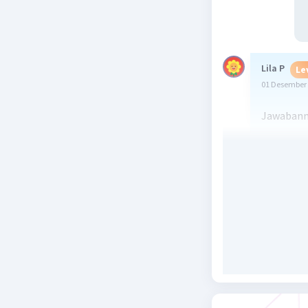
Lila P
Le
01 Desember 
Jawabanny
Beri R
Aliyanda H
03 Desember 
Kadar oks
Beri R