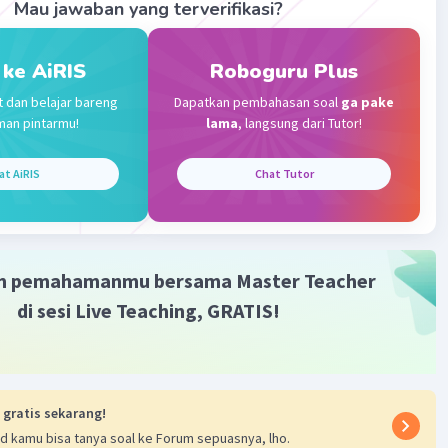
Mau jawaban yang terverifikasi?
 ke AiRIS
Roboguru Plus
t dan belajar bareng
Dapatkan pembahasan soal
ga pake
man pintarmu!
lama
, langsung dari Tutor!
at AiRIS
Chat Tutor
m pemahamanmu bersama Master Teacher
di sesi Live Teaching, GRATIS!
 gratis sekarang!
d kamu bisa tanya soal ke Forum sepuasnya, lho.