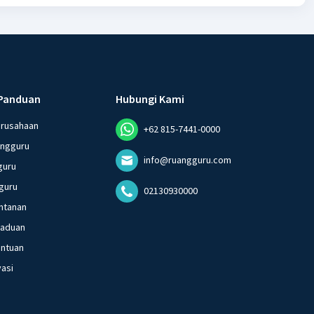
Panduan
Hubungi Kami
erusahaan
+62 815-7441-0000
angguru
info@ruangguru.com
guru
guru
02130930000
ntanan
gaduan
entuan
vasi