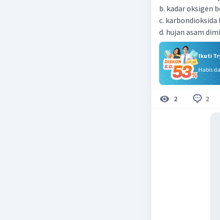
b. kadar oksigen 
c. karbondioksida
d. hujan asam dim
Ikuti T
Habis d
2
2