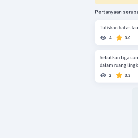
Pertanyaan serup
Tuliskan batas la
4
3.0
Sebutkan tiga con
dalam ruang ling
2
3.3