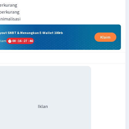
berkurang
 berkurang
inimalisasi
ryout SNBT & Menangkan E-Wallet 100rb
Klaim
alam
00
:
16
:
27
:
46
Iklan