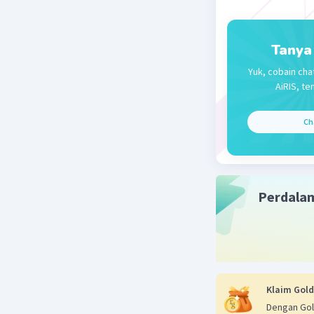
Tanya
Yuk, cobain cha
AiRIS, te
Ch
Perdala
Klaim Gold
Dengan Gol