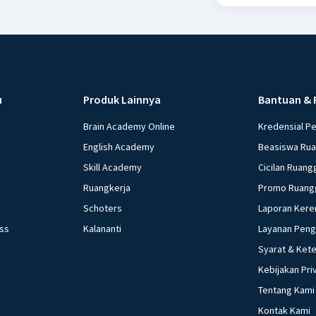
u
Produk Lainnya
Bantuan & 
Brain Academy Online
Kredensial P
English Academy
Beasiswa Ru
Skill Academy
Cicilan Ruang
Ruangkerja
Promo Ruang
Schoters
Laporan Kere
ess
Kalananti
Layanan Pen
Syarat & Ket
Kebijakan Pri
Tentang Kami
Kontak Kami