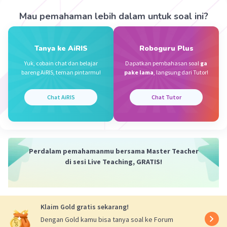
Jawaban
B
termasuk upaya yang dapat
Mau pemahaman lebih dalam untuk soal ini?
menyebabkan SDA habis karena upaya
tersebut memanfaatkan SDA secara
berlebihan dan berdampak
negatif
di
Tanya ke AiRIS
Roboguru Plus
masa depan.
Yuk, cobain chat dan belajar
Dapatkan pembahasan soal
ga
Jawaban
C
jika dilakukan terus menerus
bareng AiRIS, teman pintarmu!
pake lama
, langsung dari Tutor!
atau dalam jangka panjang akan
berdampak
negatif
terhadap SDA dari
Chat AiRIS
Chat Tutor
negara lain yang semakin lama akan
semakin sedikit
Perdalam pemahamanmu bersama Master Teacher
·
5.0
(
1
)
Balas
Beri Rating
di sesi Live Teaching, GRATIS!
Fachry A
Level 1
08 Desember 2023 02:46
Klaim Gold gratis sekarang!
Dengan Gold kamu bisa tanya soal ke Forum
Jawaban yang benar adalah, B. Memaksimalkan