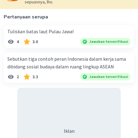
sepuasnya, lho.
pengelolaan sumber daya alam
Iklan
Pertanyaan serupa
·
3.0
(
2
)
Balas
Beri Rating
Tuliskan batas laut Pulau Jawa!
4
3.0
Jawaban terverifikasi
Sebutkan tiga contoh peran Indonesia dalam kerja sama
dibidang sosial budaya dalam ruang lingkup ASEAN
2
3.3
Jawaban terverifikasi
Iklan