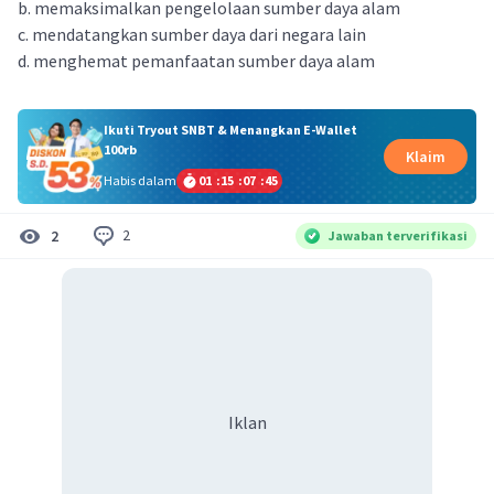
b. memaksimalkan pengelolaan sumber daya alam
c. mendatangkan sumber daya dari negara lain
d. menghemat pemanfaatan sumber daya alam​
Ikuti Tryout SNBT & Menangkan E-Wallet
100rb
Klaim
Habis dalam
01
:
15
:
07
:
44
2
2
Jawaban terverifikasi
Iklan