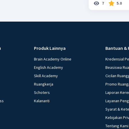
7
5.0
u
Produk Lainnya
Bantuan & 
Brain Academy Online
Kredensial P
English Academy
Beasiswa Ru
Skill Academy
Cicilan Ruang
Ruangkerja
Promo Ruang
Schoters
Laporan Kere
ess
Kalananti
Layanan Pen
Syarat & Ket
Kebijakan Pri
Tentang Kami