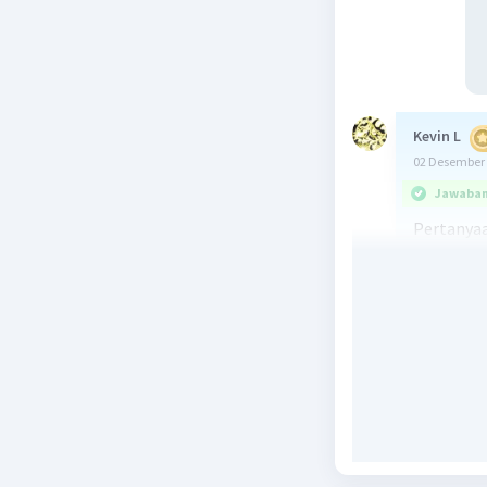
Kevin L
02 Desember 
Jawaban 
Pertanyaa
kalor. Da
kalor yan
suhu akhi
lebur.
Penjelasa
1. Pertam
melebur e