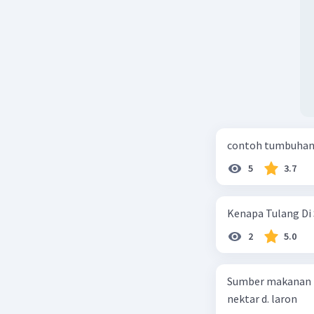
contoh tumbuhan 
5
3.7
Kenapa Tulang Di 
2
5.0
Sumber makanan kupu-kupu dewa
nektar d. laron