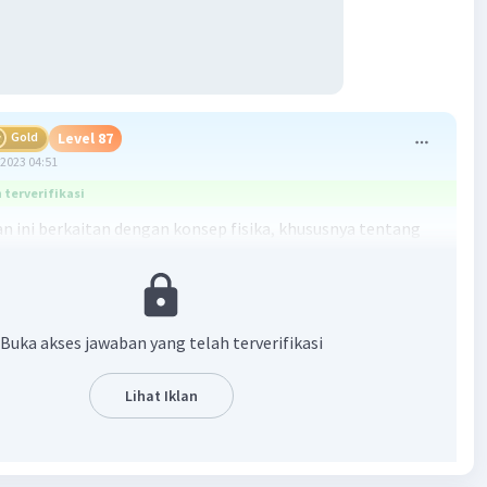
Gold
Level 87
2023 04:51
terverifikasi
n ini berkaitan dengan konsep fisika, khususnya tentang
lam hal ini, kita perlu memahami bagaimana menghitung
g dibutuhkan untuk memanaskan es dari suhu awal hingga
r. Kita juga perlu memahami konsep kalor jenis dan kalor
Buka akses jawaban yang telah terverifikasi
n:
Lihat Iklan
a, kita perlu menghitung kalor yang dibutuhkan untuk
s. Kalor lebur adalah energi yang dibutuhkan untuk