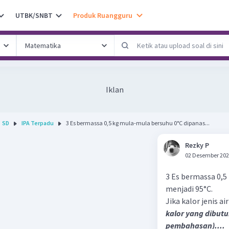
UTBK/SNBT
Produk Ruangguru
Iklan
SD
IPA Terpadu
3 Es bermassa 0,5 kg mula-mula bersuhu 0°C dipanas...
Rezky P
02 Desember 202
3 Es bermassa 0,5
menjadi 95°C.
Jika kalor jenis ai
kalor yang dibut
pembahasan)....​