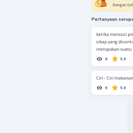
Dengan Gol
Beri R
Pertanyaan serup
Thiago P
ketika mencuci pi
23 Mei 2024 1
sikap yang dicon
merupakan suatu
A.
8
5.0
Beri R
Ciri - Ciri makana
6
5.0