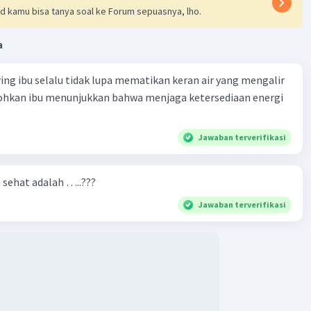
d kamu bisa tanya soal ke Forum sepuasnya, lho.
·
4.3
(
7
)
Balas
ating
a
Level 56
ring ibu selalu tidak lupa mematikan keran air yang mengalir
3:51
tohkan ibu menunjukkan bahwa menjaga ketersediaan energi
Jawaban terverifikasi
Iklan
·
0.0
(
0
)
Balas
ating
n sehat adalah …..???
Jawaban terverifikasi