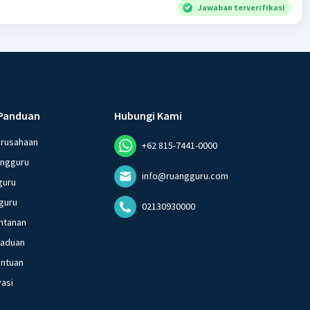
Jawaban terverifikasi
Panduan
Hubungi Kami
erusahaan
+62 815-7441-0000
angguru
info@ruangguru.com
guru
guru
02130930000
ntanan
gaduan
entuan
vasi