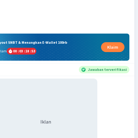
ryout SNBT & Menangkan E-Wallet 100rb
Klaim
alam
00
:
03
:
18
:
52
Jawaban terverifikasi
Iklan