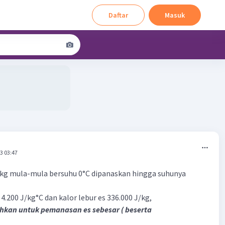
Daftar
Masuk
3 03:47
 kg mula-mula bersuhu 0°C dipanaskan hingga suhunya
r 4.200 J/kg°C dan kalor lebur es 336.000 J/kg,
uhkan untuk pemanasan es sebesar ( beserta