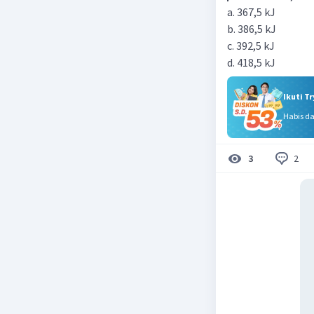
a. 367,5 kJ
b. 386,5 kJ
c. 392,5 kJ
d. 418,5 kJ
Ikuti T
Habis d
2
3