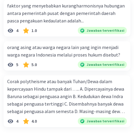
faktor yang menyebabkan kurangharmonisnya hubungan
Pengaruh gaya
antara pemerintah pusat dengan pemerintah daerah
pasca pengakuan kedaulatan adalah...
Karya-karya sastra Islam di Indonesia banyak
4
1.0
Jawaban terverifikasi
menggunakan gaya bahasa yang khas, seperti
penggunaan bahasa yang puitis dan penuh
orang asing atau warga negara lain yang ingin menjadi
makna.
Berikut adalah beberapa contoh karya sastra
warga negara Indonesia melalui proses hukum disebut?
Islam di Indonesia:
5
5.0
Jawaban terverifikasi
Hikayat
Corak polytheisme atau banyak Tuhan/Dewa dalam
Hikayat adalah karya sastra yang berisi cerita
kepercayaan Hindu tampak dari ….. A. Dipercayainya dewa
sejarah atau dongeng. Beberapa contoh hikayat
Baruna sebagai penguasa angin B. Kedudukan dewa Indra
yang terkenal adalah Hikayat Amir Hamzah,
sebagai penguasa tertinggi C. Disembahnya banyak dewa
Hikayat Hang Tuah, dan Hikayat Raja-Raja Pasai.
sebagai penguasa alam semesta D. Masing-masing dewa
mewakili kekuatan alam.
4
4.0
Jawaban terverifikasi
Babad