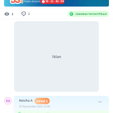
Habis dalam
01
:
11
:
42
:
59
2
1
Jawaban terverifikasi
Iklan
Keisha A
Level 1
07 November 2023 13:40