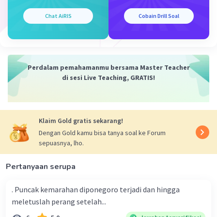
perdagangan rempah-rempah di Indonesia pada masa
lampau. Masyarakat di kedua kerajaan ini banyak terlibat
Chat AiRIS
Cobain Drill Soal
dalam kegiatan perdagangan rempah-rempah seperti
cengkih, lada, dan pala. Selain itu, kerajaan Ternate dan
Tidore juga dikenal sebagai produsen kapas dan kain
songket yang berkualitas tinggi.
Perdalam pemahamanmu bersama Master Teacher
di sesi Live Teaching, GRATIS!
~Sekian Terima Kasih
·
3.0
(
2
)
Balas
Beri Rating
Klaim Gold gratis sekarang!
Dengan Gold kamu bisa tanya soal ke Forum
Erwin A
Community
Level 67
sepuasnya, lho.
08 November 2023 00:33
Jawaban terverifikasi
Pertanyaan serupa
3. Bagaimana pengaruh kebudayaan Islam
Iklan
. Puncak kemarahan diponegoro terjadi dan hingga
dalam bidang seni sastra di Indonesia?
meletuslah perang setelah...
Pengaruh kebudayaan Islam dalam bidang seni