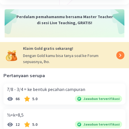
·
5.0
(
1
)
Balas
Beri Rating
Perdalam pemahamanmu bersama Master Teacher
di sesi Live Teaching, GRATIS!
Klaim Gold gratis sekarang!
Dengan Gold kamu bisa tanya soal ke Forum
sepuasnya, lho.
Pertanyaan serupa
7/8 - 3/4 = ke bentuk pecahan campuran
66
5.0
Jawaban terverifikasi
⅓×k=8,5
12
5.0
Jawaban terverifikasi