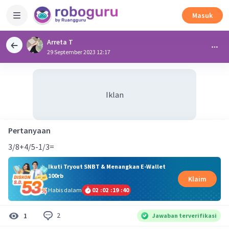
Masuk
Arreta T
29 September 2023 12:17
Iklan
Pertanyaan
3/8+4/5-1/3=
Ikuti Tryout SNBT & Menangkan E-Wallet
100rb
Klaim
Habis dalam
02
:
02
:
19
:
39
2
1
Jawaban terverifikasi