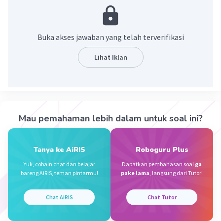
= 45/120 - 40/120 + 96/120
= 5/120 + 96/120
= 101/120
Buka akses jawaban yang telah terverifikasi
·
5.0
(
1
)
Balas
Beri Rating
Lihat Iklan
Nanda R
Community
Level 89
29 September 2023 12:23
Jawaban terverifikasi
Mau pemahaman lebih dalam untuk soal ini?
jawabannya adalah 101/120
Iklan
Tanya ke AiRIS
Roboguru Plus
Yuk, cobain chat dan belajar
Dapatkan pembahasan soal
ga
bareng AiRIS, teman pintarmu!
pake lama
, langsung dari Tutor!
Chat AiRIS
Chat Tutor