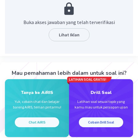
Ingat bahwa!
0
a
= 1 dengan a ≠0.
Buka akses jawaban yang telah terverifikasi
0
Maka 6
= 1
Lihat Iklan
Jadi, bilangan yang tepat untuk mengisi titik-
titik tersebut adalah 0.
·
0.0
(
0
)
Balas
Beri Rating
Mau pemahaman lebih dalam untuk soal ini?
LATIHAN SOAL GRATIS!
Tanya ke AiRIS
Drill Soal
Yuk, cobain chat dan belajar
Latihan soal sesuai topik yang
bareng AiRIS, teman pintarmu!
kamu mau untuk persiapan ujian
Iklan
Chat AiRIS
Cobain Drill Soal