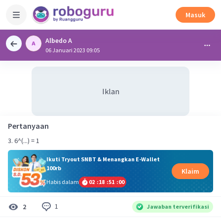
Masuk
Albedo A
06 Januari 2023 09:05
Iklan
Pertanyaan
3. 6^(...) = 1
Ikuti Tryout SNBT & Menangkan E-Wallet
100rb
Klaim
Habis dalam
02
:
18
:
51
:
00
1
2
Jawaban terverifikasi