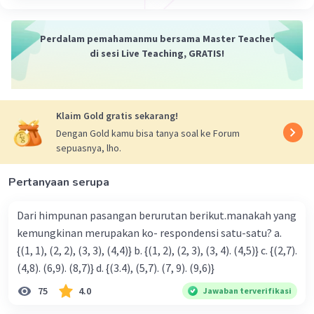
Perdalam pemahamanmu bersama Master Teacher
di sesi Live Teaching, GRATIS!
Klaim Gold gratis sekarang!
Dengan Gold kamu bisa tanya soal ke Forum
sepuasnya, lho.
Pertanyaan serupa
Dari himpunan pasangan berurutan berikut.manakah yang
kemungkinan merupakan ko- respondensi satu-satu? a.
{(1, 1), (2, 2), (3, 3), (4,4)} b. {(1, 2), (2, 3), (3, 4). (4,5)} c. {(2,7).
(4,8). (6,9). (8,7)} d. {(3.4), (5,7). (7, 9). (9,6)}
75
4.0
Jawaban terverifikasi