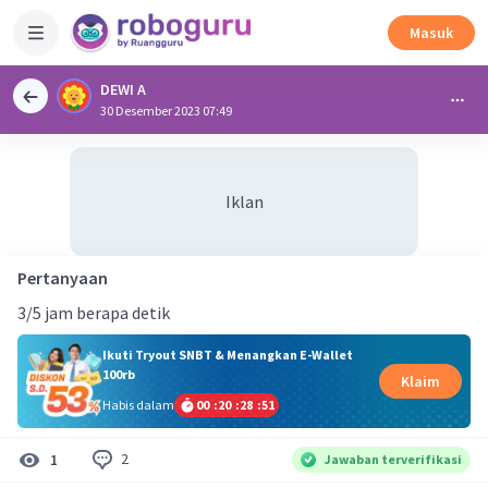
Masuk
DEWI A
30 Desember 2023 07:49
Iklan
Pertanyaan
3/5 jam berapa detik
Ikuti Tryout SNBT & Menangkan E-Wallet
100rb
Klaim
Habis dalam
00
:
20
:
28
:
51
2
1
Jawaban terverifikasi