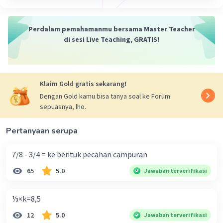
1 jam = 60 menit,
1 menit = 60 detik,
Perdalam pemahamanmu bersama Master Teacher
di sesi Live Teaching, GRATIS!
1 jam = 60×60 detik = 3.600 detik
3/5 jam = 3/5 × 3.600 detik = 2.160 detik
·
0.0
(
0
)
Balas
Beri Rating
Klaim Gold gratis sekarang!
Dengan Gold kamu bisa tanya soal ke Forum
sepuasnya, lho.
Pertanyaan serupa
7/8 - 3/4 = ke bentuk pecahan campuran
65
5.0
Jawaban terverifikasi
⅓×k=8,5
12
5.0
Jawaban terverifikasi