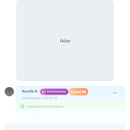
Iklan
Nanda R
Community
Level 89
09 Desember 2023 07:06
Jawaban terverifikasi
-2
2
3 × 5
= 3 × 1/5
= 3 × 1/25