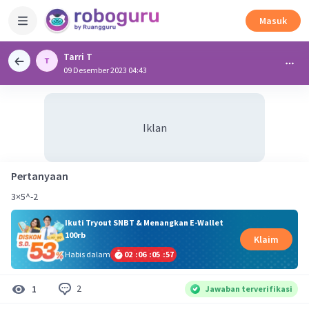
Masuk
Tarri T
09 Desember 2023 04:43
Iklan
Pertanyaan
3×5^-2
Ikuti Tryout SNBT & Menangkan E-Wallet
100rb
Klaim
Habis dalam
02
:
06
:
05
:
56
2
1
Jawaban terverifikasi