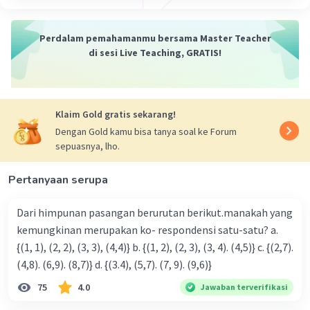
Perdalam pemahamanmu bersama Master Teacher
di sesi Live Teaching, GRATIS!
Klaim Gold gratis sekarang!
Dengan Gold kamu bisa tanya soal ke Forum
sepuasnya, lho.
Pertanyaan serupa
Dari himpunan pasangan berurutan berikut.manakah yang
kemungkinan merupakan ko- respondensi satu-satu? a.
{(1, 1), (2, 2), (3, 3), (4,4)} b. {(1, 2), (2, 3), (3, 4). (4,5)} c. {(2,7).
(4,8). (6,9). (8,7)} d. {(3.4), (5,7). (7, 9). (9,6)}
75
4.0
Jawaban terverifikasi