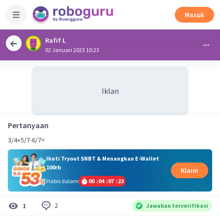
Masuk
Rafif L
02 Januari 2023 10:23
Iklan
Pertanyaan
3/4+5/7-6/7=
Ikuti Tryout SNBT & Menangkan E-Wallet
100rb
Klaim
Habis dalam
00
:
04
:
07
:
23
2
1
Jawaban terverifikasi