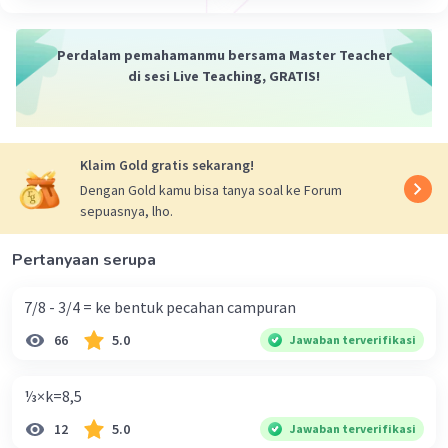
Perdalam pemahamanmu bersama Master Teacher
di sesi Live Teaching, GRATIS!
Klaim Gold gratis sekarang!
Dengan Gold kamu bisa tanya soal ke Forum
sepuasnya, lho.
Pertanyaan serupa
7/8 - 3/4 = ke bentuk pecahan campuran
66
5.0
Jawaban terverifikasi
⅓×k=8,5
12
5.0
Jawaban terverifikasi