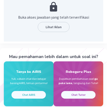
= 17/28
jadi jawabannya 17/28
Buka akses jawaban yang telah terverifikasi
·
0.0
(
0
)
Balas
Beri Rating
Lihat Iklan
Reynand F
Level 33
02 Januari 2023 12:02
21/28 + 20/28 - 24/28 = 17/28
Mau pemahaman lebih dalam untuk soal ini?
·
0.0
(
0
)
Balas
Beri Rating
Iklan
Tanya ke AiRIS
Roboguru Plus
Yuk, cobain chat dan belajar
Dapatkan pembahasan soal
ga
bareng AiRIS, teman pintarmu!
pake lama
, langsung dari Tutor!
Chat AiRIS
Chat Tutor