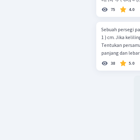
75
4.0
Sebuah persegi pa
1 ) cm. Jika kelil
Tentukan persamaa
panjang dan lebar
38
5.0