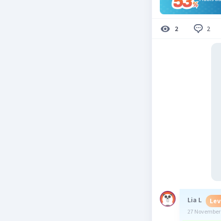
2
2
Lia L
Lev
27 November 