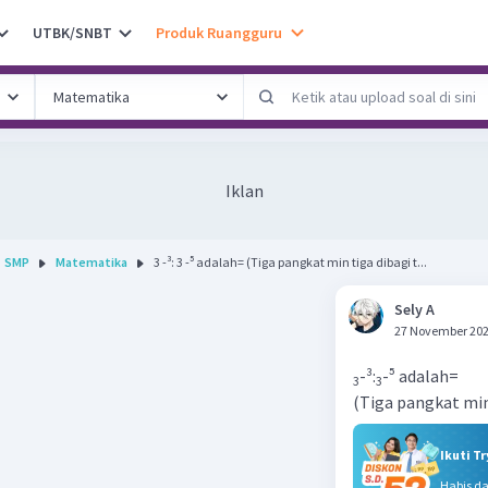
UTBK/SNBT
Produk Ruangguru
Iklan
SMP
Matematika
3 -³: 3 -⁵ adalah= (Tiga pangkat min tiga dibagi t...
Sely A
27 November 202
-³:
-⁵ adalah=
3
3
(Tiga pangkat min
Ikuti T
Habis d