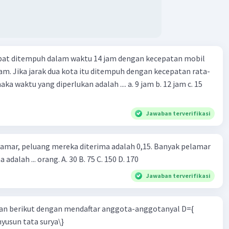
apat ditempuh dalam waktu 14 jam dengan kecepatan mobil
jam. Jika jarak dua kota itu ditempuh dengan kecepatan rata-
 yang diperlukan adalah .... a. 9 jam b. 12 jam c. 15
Jawaban terverifikasi
lamar, peluang mereka diterima adalah 0,15. Banyak pelamar
 adalah ... orang. A. 30 B. 75 C. 150 D. 170
Jawaban terverifikasi
n berikut dengan mendaftar anggota-anggotanyal D={
yusun tata surya\}