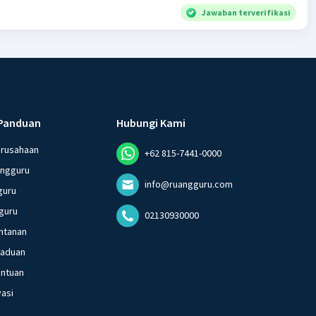
Jawaban terverifikasi
Panduan
Hubungi Kami
erusahaan
+62 815-7441-0000
angguru
info@ruangguru.com
guru
guru
02130930000
ntanan
gaduan
entuan
vasi