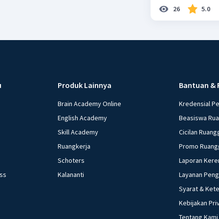
26
5.0
u
Produk Lainnya
Bantuan & 
Brain Academy Online
Kredensial P
English Academy
Beasiswa Ru
Skill Academy
Cicilan Ruang
Ruangkerja
Promo Ruang
Schoters
Laporan Kere
ess
Kalananti
Layanan Pen
Syarat & Ket
Kebijakan Pri
Tentang Kami