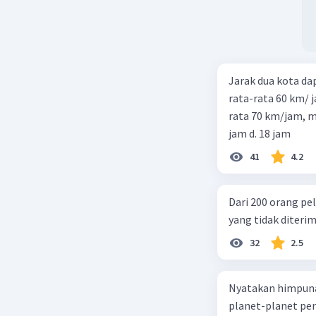
Jarak dua kota d
rata-rata 60 km/ 
rata 70 km/jam, maka waktu
jam d. 18 jam
41
4.2
Dari 200 orang pe
yang tidak diterima
32
2.5
Nyatakan himpuna
planet-planet pen