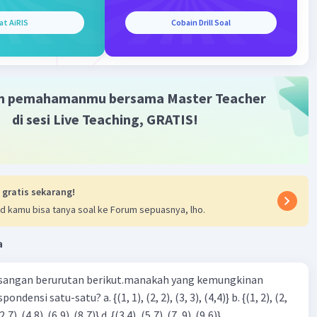
·
4.0
(
2
)
Balas
ating
at AiRIS
Cobain Drill Soal
Community
Level 72
2023 05:38
terverifikasi
m pemahamanmu bersama Master Teacher
di sesi Live Teaching, GRATIS!
2
ang tepat adalah 3
atau 9
Iklan
an :
-3 - (-5)
3 + 5
 gratis sekarang!
2
d kamu bisa tanya soal ke Forum sepuasnya, lho.
a
·
5.0
(
1
)
Balas
ating
sangan berurutan berikut.manakah yang kemungkinan
3), (3, 4). (4,5)} c. {(2,7). (4,8). (6,9). (8,7)} d. {(3.4), (5,7). (7, 9). (9,6)}