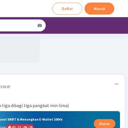
Daftar
Masuk
3 03:47
 tiga dibagi tiga pangkat min lima)
ryout SNBT & Menangkan E-Wallet 100rb
Klaim
alam
02
:
11
:
09
:
25