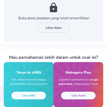
Buka akses jawaban yang telah terverifikasi
Lihat Iklan
·
5.0
(
1
)
Balas
Beri Rating
Mau pemahaman lebih dalam untuk soal ini?
Vincent M
Community
Level 73
29 September 2023 12:40
Jawaban terverifikasi
Tanya ke AiRIS
Roboguru Plus
Yuk, cobain chat dan belajar
Dapatkan pembahasan soal
ga
3 1/5 × 2 1/8 ÷ 1 1/5
Iklan
bareng AiRIS, teman pintarmu!
pake lama
, langsung dari Tutor!
= 16/5 × 17/8 ÷ 6/5
= 16/5 × 17/8 × 5/6
Chat AiRIS
Chat Tutor
= 16 × 17/8 × 1/6
= 8 × 17/8 × 1/3