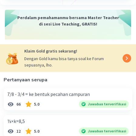
= 136/24
Perdalam pemahamanmu bersama Master Teacher
·
5.0
(
1
)
Balas
Beri Rating
di sesi Live Teaching, GRATIS!
Klaim Gold gratis sekarang!
Dengan Gold kamu bisa tanya soal ke Forum
sepuasnya, lho.
Pertanyaan serupa
7/8 - 3/4 = ke bentuk pecahan campuran
66
5.0
Jawaban terverifikasi
⅓×k=8,5
12
5.0
Jawaban terverifikasi