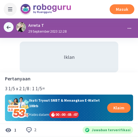
Masuk
Arreta T
29 September 2023 12:28
Iklan
Pertanyaan
3 1/5 x 2 1/8 : 1 1/5=
Ikuti Tryout SNBT & Menangkan E-Wallet
100rb
Klaim
Habis dalam
00
:
00
:
05
:
07
2
1
Jawaban terverifikasi