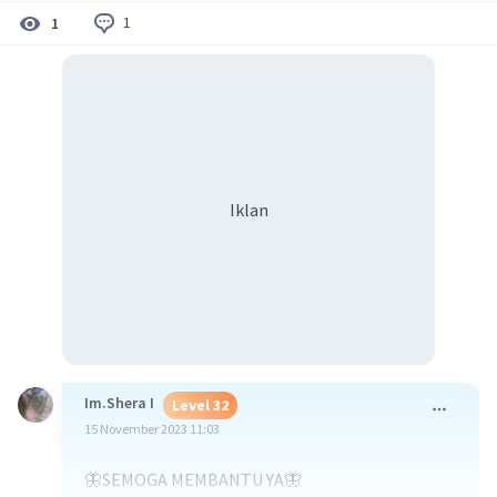
1
1
Iklan
Im.Shera I
Level 32
15 November 2023 11:03
🦋SEMOGA MEMBANTU YA🦋