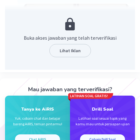
Buka akses jawaban yang telah terverifikasi
Lihat Iklan
·
5.0
(
1
)
Balas
Beri Rating
Mau jawaban yang terverifikasi?
LATIHAN SOAL GRATIS!
Tanya ke AiRIS
Drill Soal
Iklan
Yuk, cobain chat dan belajar
Latihan soal sesuai topik yang
bareng AiRIS, teman pintarmu!
kamu mau untuk persiapan ujian
Chat AiRIS
Cobain Drill Soal