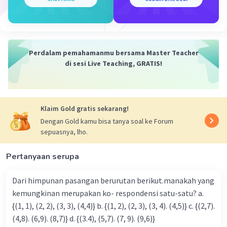
Perdalam pemahamanmu bersama Master Teacher
di sesi Live Teaching, GRATIS!
Klaim Gold gratis sekarang!
Dengan Gold kamu bisa tanya soal ke Forum
sepuasnya, lho.
Pertanyaan serupa
Dari himpunan pasangan berurutan berikut.manakah yang
kemungkinan merupakan ko- respondensi satu-satu? a.
{(1, 1), (2, 2), (3, 3), (4,4)} b. {(1, 2), (2, 3), (3, 4). (4,5)} c. {(2,7).
(4,8). (6,9). (8,7)} d. {(3.4), (5,7). (7, 9). (9,6)}