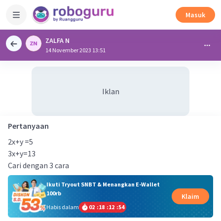
Masuk
ZALFA N
14 November 2023 13:51
Iklan
Pertanyaan
2x+y =5
3x+y=13
Cari dengan 3 cara
Ikuti Tryout SNBT & Menangkan E-Wallet
100rb
Klaim
Habis dalam
02
:
18
:
12
:
54