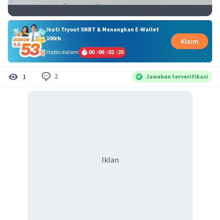
Ikuti Tryout SNBT & Menangkan E-Wallet
100rb
Klaim
Habis dalam
00
:
06
:
02
:
24
2
1
Jawaban terverifikasi
Iklan