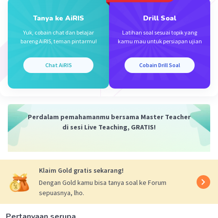
Tanya ke AiRIS
Drill Soal
Yuk, cobain chat dan belajar
Latihan soal sesuai topik yang
bareng AiRIS, teman pintarmu!
kamu mau untuk persiapan ujian
Chat AiRIS
Cobain Drill Soal
Perdalam pemahamanmu bersama Master Teacher
di sesi Live Teaching, GRATIS!
Klaim Gold gratis sekarang!
Dengan Gold kamu bisa tanya soal ke Forum
sepuasnya, lho.
Pertanyaan serupa