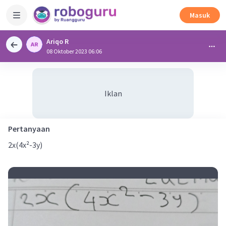
Masuk
Ariqo R
08 Oktober 2023 06:06
Iklan
Pertanyaan
2x(4x²-3y)