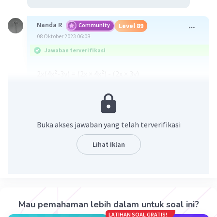
Nanda R
Community
Level 89
08 Oktober 2023 06:08
Jawaban terverifikasi
2x(4x²-3y) = (2x × 4x²) - (2x × 3y)
= 8x³ - 6xy.
·
0.0
(
0
)
Balas
Beri Rating
Buka akses jawaban yang telah terverifikasi
Sumber W
Community
Level 72
Lihat Iklan
08 Oktober 2023 06:48
Jawaban terverifikasi
3
2x(4x²-3y) = 8x
- 6xy
Iklan
Mau pemahaman lebih dalam untuk soal ini?
·
0.0
(
0
)
Balas
Beri Rating
LATIHAN SOAL GRATIS!