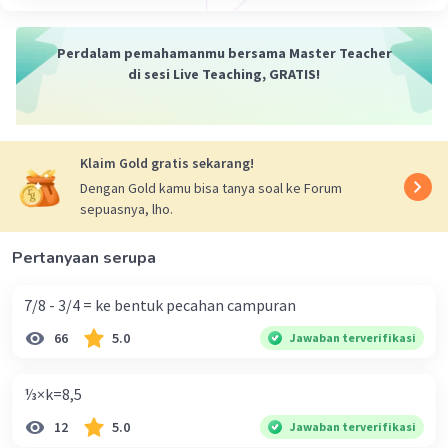
Perdalam pemahamanmu bersama Master Teacher
di sesi Live Teaching, GRATIS!
Klaim Gold gratis sekarang!
Dengan Gold kamu bisa tanya soal ke Forum
sepuasnya, lho.
Pertanyaan serupa
7/8 - 3/4 = ke bentuk pecahan campuran
66
5.0
Jawaban terverifikasi
⅓×k=8,5
12
5.0
Jawaban terverifikasi