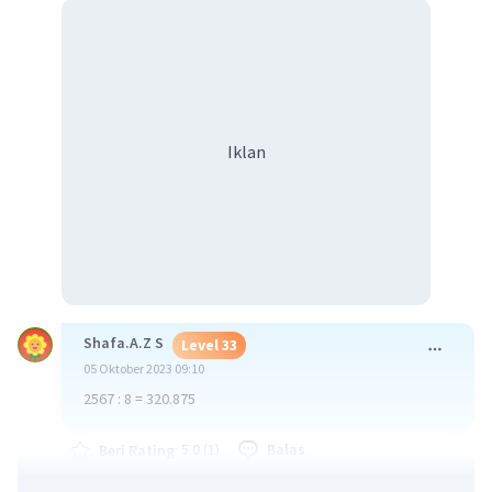
Iklan
Shafa.A.Z S
Level 33
05 Oktober 2023 09:10
2567 : 8 = 320.875
·
5.0
(
1
)
Balas
Beri Rating