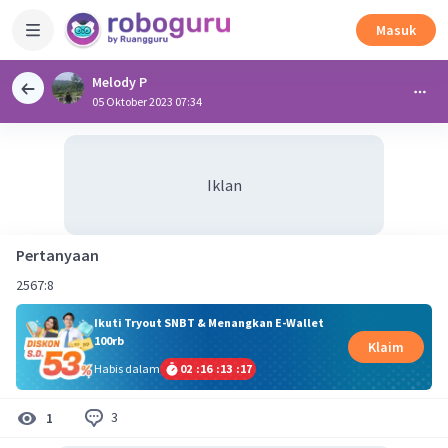
Masuk
Melody P
05 Oktober 2023 07:34
Iklan
Pertanyaan
2567:8
Ikuti Tryout SNBT & Menangkan E-Wallet
100rb
Klaim
Habis dalam
02
:
16
:
13
:
16
3
1