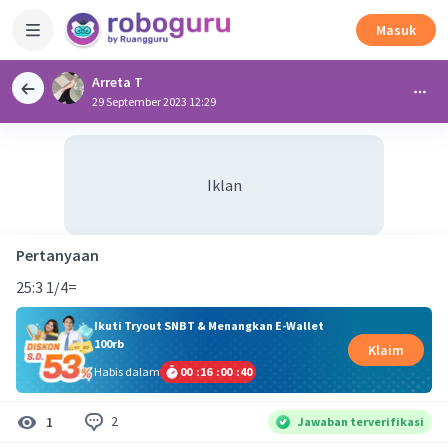
Masuk
Arreta T
29 September 2023 12:29
Iklan
Pertanyaan
25:3 1/4=
Ikuti Tryout SNBT & Menangkan E-Wallet
100rb
Klaim
Habis dalam
00
:
16
:
00
:
40
2
1
Jawaban terverifikasi