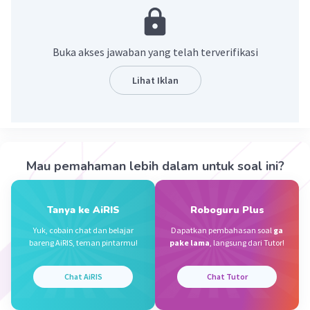
Buka akses jawaban yang telah terverifikasi
Lihat Iklan
·
5.0
(
1
)
Balas
Beri Rating
Mau pemahaman lebih dalam untuk soal ini?
Vincent M
Community
Level 73
29 September 2023 12:42
Jawaban terverifikasi
Tanya ke AiRIS
Roboguru Plus
Yuk, cobain chat dan belajar
Dapatkan pembahasan soal
ga
25 ÷ 3 1/4
Iklan
bareng AiRIS, teman pintarmu!
pake lama
, langsung dari Tutor!
= 25 × 13/4
= 25 × 4/13
Chat AiRIS
Chat Tutor
= 100/13