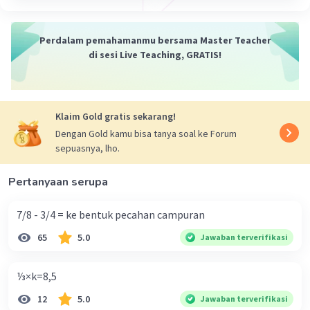
·
5.0
(
1
)
Balas
Beri Rating
Perdalam pemahamanmu bersama Master Teacher
di sesi Live Teaching, GRATIS!
Klaim Gold gratis sekarang!
Dengan Gold kamu bisa tanya soal ke Forum
sepuasnya, lho.
Pertanyaan serupa
7/8 - 3/4 = ke bentuk pecahan campuran
65
5.0
Jawaban terverifikasi
⅓×k=8,5
12
5.0
Jawaban terverifikasi