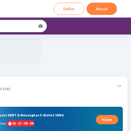
Daftar
Masuk
3 13:41
ryout SNBT & Menangkan E-Wallet 100rb
Klaim
alam
01
:
17
:
04
:
03