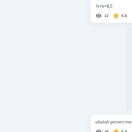
⅓×k=8,5
12
5.0
ubalah persen me
20
5.0