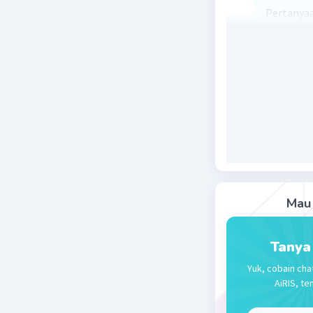
Pertanyaa
perkalian
Penjelasa
1. Pertam
adalah 60.
2. Kedua, 
dengan 12
ini sebena
3. Terakhi
60 + 240 =
Mau 
Kesimpul
Jadi, hasi
Tanya
Beri R
Yuk, cobain cha
AiRIS, te