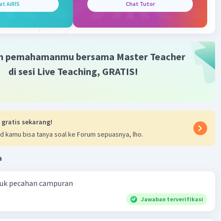
Community
Level 72
at AiRIS
Chat Tutor
2023 13:47
ang tepat adalah 180
Iklan
m pemahamanmu bersama Master Teacher
an :
di sesi Live Teaching, GRATIS!
2 x 15
0
·
0.0
(
0
)
Balas
ating
 gratis sekarang!
d kamu bisa tanya soal ke Forum sepuasnya, lho.
a
ntuk pecahan campuran
Jawaban terverifikasi