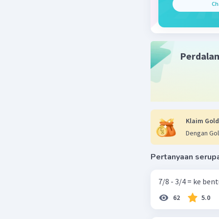
Sumber W
Ch
01 Desember 
Jawaban y
Perdala
Pembahas
15 x 12 = 1
= 18
Beri R
Klaim Gold
Dengan Gol
Pertanyaan serup
7/8 - 3/4 = ke be
62
5.0