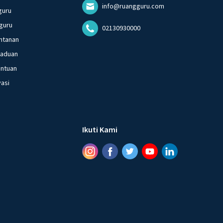
info@ruangguru.com
guru
guru
02130930000
ntanan
gaduan
entuan
vasi
Ikuti Kami