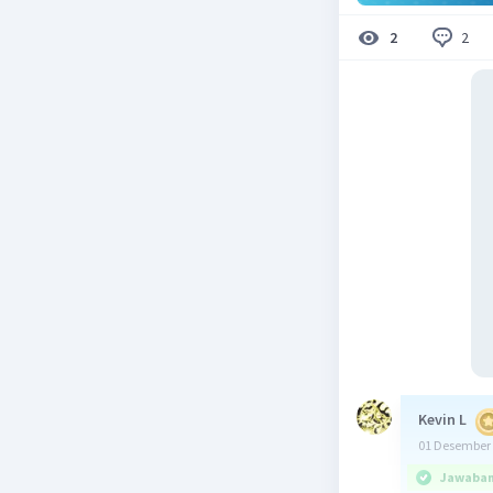
2
2
Kevin L
01 Desember 
Jawaban 