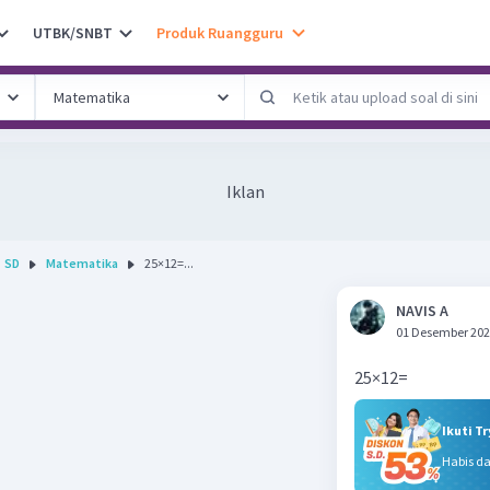
UTBK/SNBT
Produk Ruangguru
Iklan
SD
Matematika
25×12=...
NAVIS A
01 Desember 202
25×12=
Ikuti T
Habis d