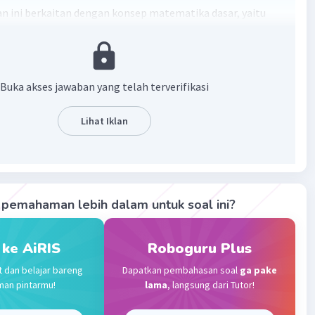
n ini berkaitan dengan konsep matematika dasar, yaitu
. Dalam hal ini, kita akan mengalikan 25 dengan 12.
n:
a, kita akan mengalikan 5 (dari 25) dengan 12. Hasilnya
Buka akses jawaban yang telah terverifikasi
kita akan mengalikan 2 (dari 20, karena 25 adalah 20 + 5)
Lihat Iklan
 dan kemudian mengalikan hasilnya dengan 10 (karena 2
rnya berada di posisi puluhan). Hasilnya adalah 240.
r, kita akan menjumlahkan hasil dari langkah 1 dan 2. Jadi,
 300.
pemahaman lebih dalam untuk soal ini?
an:
l dari 25 x 12 adalah 300.
 ke AiRIS
Roboguru Plus
·
0.0
(
0
)
Balas
ating
t dan belajar bareng
Dapatkan pembahasan soal
ga pake
man pintarmu!
lama
, langsung dari Tutor!