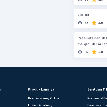
22×100
42
5.0
Rata-rata dari 10 
menjadi 30.Carilah
36
5.0
u
Produk Lainnya
Bantuan & 
Brain Academy Online
Kredensial P
English Academy
Beasiswa Ru