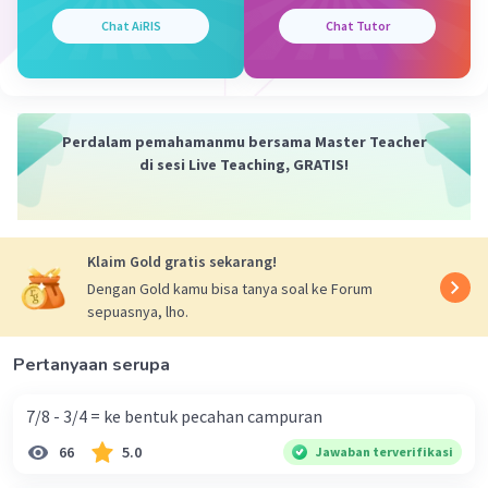
Karena koma 2 angka adalah persepuluh
Chat AiRIS
Chat Tutor
·
0.0
(
0
)
Balas
Beri Rating
Perdalam pemahamanmu bersama Master Teacher
di sesi Live Teaching, GRATIS!
Klaim Gold gratis sekarang!
Dengan Gold kamu bisa tanya soal ke Forum
sepuasnya, lho.
Pertanyaan serupa
7/8 - 3/4 = ke bentuk pecahan campuran
66
5.0
Jawaban terverifikasi