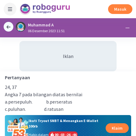
Masuk
Muhammad A
06 Desember 2023 11:51
Iklan
Pertanyaan
24, 37
Angka 7 pada bilangan diatas bernilai
a.persepuluh. b.perseratus
c.puluhan. d.ratusan
Ikuti Tryout SNBT & Menangkan E-Wallet
100rb
Klaim
Habis dalam
00
:
03
:
26
:
45