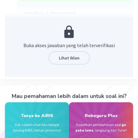
Jawaban A. Persepuluh
Penjelasan: Bilangan desimal diatas terdiri
dari:
24,37
2 merupakan puluhan
Buka akses jawaban yang telah terverifikasi
4 merupakan satuan
3 merupakan per - satuan
Lihat Iklan
7 merupakan per - sepuluh
·
4.0
(
1
)
Balas
Beri Rating
Mau pemahaman lebih dalam untuk soal ini?
BAGASSSceeszz B
Level 48
06 Desember 2023 13:08
Tanya ke AiRIS
Roboguru Plus
Jawaban terverifikasi
Yuk, cobain chat dan belajar
Dapatkan pembahasan soal
ga
bareng AiRIS, teman pintarmu!
pake lama
, langsung dari Tutor!
A. Persepuluh
Iklan