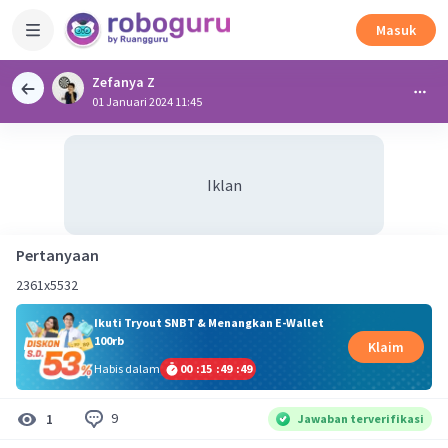
Masuk
Zefanya Z
01 Januari 2024 11:45
Iklan
Pertanyaan
2361x5532
Ikuti Tryout SNBT & Menangkan E-Wallet
100rb
Klaim
Habis dalam
00
:
15
:
49
:
49
9
1
Jawaban terverifikasi