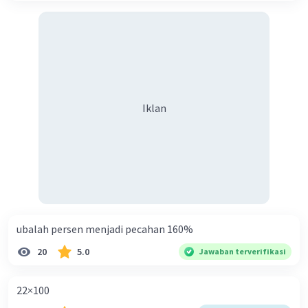
*hiraukan tanda bintang dan kotak, soalnya kalau gak
pakai itu jadi menjajar dan cara perkaliannya harus
seperti dibawah ini...
☆☆☆5532
☆☆☆2361
☆☆☆-------×
Iklan
☆☆☆5532 < 5532 × 1
☆☆33192 < 5532 × 6
☆▪︎16596 < 5532 × 3
☆11064 < 5532 × 2
--------------+ <<< setelah dikali lalu di tambah
13.061.052
Penambahannya...
ubalah persen menjadi pecahan 160%
jajaran... *untuk mempermudah saja soalnya diketik...
20
5.0
Jawaban terverifikasi
☆☆☆☆☆☆☆☆☆☆(1)
☆☆☆☆☆☆☆☆☆[2]
22×100
☆☆☆☆☆☆☆☆(3)