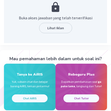
Penjelasan:
Perkalian adalah operasi dasar dalam matematika.
Buka akses jawaban yang telah terverifikasi
Dalam kasus ini, kita hanya perlu mengalikan dua
bilangan yang diberikan, yaitu 2361 dan 5532.
Lihat Iklan
1. Langkah pertama adalah mengalikan 2361 dengan
5532.
Kesimpulan:
Hasil dari 2361 dikalikan dengan 5532 adalah 13055172.
Mau pemahaman lebih dalam untuk soal ini?
Semoga ini membantu Anda 🙂
·
0.0
(
0
)
Balas
Beri Rating
Tanya ke AiRIS
Roboguru Plus
Yuk, cobain chat dan belajar
Dapatkan pembahasan soal
ga
bareng AiRIS, teman pintarmu!
pake lama
, langsung dari Tutor!
Mas D
Level 11
03 Januari 2024 01:58
Chat AiRIS
Chat Tutor
Jawaban terverifikasi
2361 x 5532 = 13.061.052