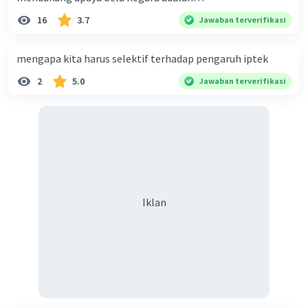
menghindari ancaman iptek. Strategi ini harus
16
3.7
Jawaban terverifikasi
mencakup aspek hukum, teknologi, dan sosial
budaya.
mengapa kita harus selektif terhadap pengaruh iptek
Aspek hukum
, pemerintah harus
2
5.0
Jawaban terverifikasi
membuat peraturan yang mengatur
penggunaan iptek secara bertanggung
jawab.
Aspek teknologi
, pemerintah harus
mengembangkan teknologi yang dapat
digunakan untuk memantau dan
menangkal ancaman iptek.
Iklan
Aspek sosial budaya
, pemerintah harus
meningkatkan kesadaran masyarakat
tentang pentingnya penggunaan iptek
secara bertanggung jawab.
Jawaban 22:
B. Pelaku teroris dapat berkomunikasi