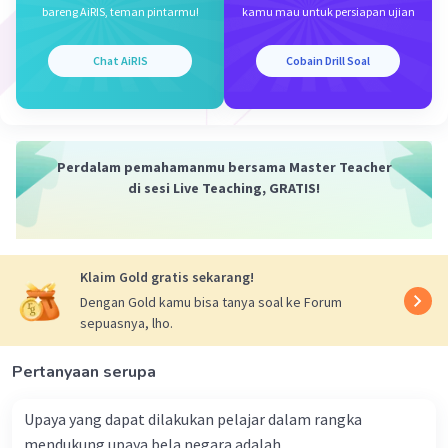
dan sesuai dengan hukum yang berlaku.
bareng AiRIS, teman pintarmu!
kamu mau untuk persiapan ujian
Lembaga hukum harus lebih profesional
dalam menjalankan tugasnya
.
Chat AiRIS
Cobain Drill Soal
Profesionalisme berarti memiliki sikap dan
perilaku yang sesuai dengan kode etik
profesi.
Pemerintah memberi sanksi yang serius
Perdalam pemahamanmu bersama Master Teacher
terhadap aparat yang melakukan
di sesi Live Teaching, GRATIS!
tindakan mengacuhkan kasus atau
menyepelekan kasus
. Sanksi yang tegas
akan membuat aparat penegak hukum
lebih disiplin dan profesional dalam
Klaim Gold gratis sekarang!
menjalankan tugasnya.
Dengan Gold kamu bisa tanya soal ke Forum
sepuasnya, lho.
Jawaban 21:
A. Pemerintah menyiptakan strategi dalam
Pertanyaan serupa
upaya menghindari ancaman iptek
Pemerintah harus membuat strategi yang
Upaya yang dapat dilakukan pelajar dalam rangka
komprehensif dan terintegrasi untuk
mendukung upaya bela negara adalah…