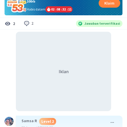
100rb
Klaim
Habis dalam
02
:
08
:
32
:
11
2
2
Jawaban terverifikasi
Iklan
Samsa R
Level 2