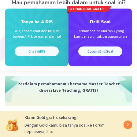
Mau pemahaman lebih dalam untuk soal ini?
Humaira S
Level 17
LATIHAN SOAL GRATIS!
04 Desember 2023 17:26
Tanya ke AiRIS
Drill Soal
B. Membayar pajak
Yuk, cobain chat dan belajar
Latihan soal sesuai topik yang
Iklan
bareng AiRIS, teman pintarmu!
kamu mau untuk persiapan ujian
·
5.0
(
1
)
Balas
Beri Rating
Chat AiRIS
Cobain Drill Soal
Perdalam pemahamanmu bersama Master Teacher
di sesi Live Teaching, GRATIS!
Klaim Gold gratis sekarang!
Dengan Gold kamu bisa tanya soal ke Forum
sepuasnya, lho.