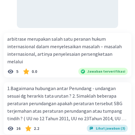
arbitrase merupakan salah satu peranan hukum
internasional dalam menyelesaikan masalah – masalah
internasional, artinya penyelesaian persengketaan
melalui
5
0.0
Jawaban terverifikasi
1.Bagaimana hubungan antar Perundang - undangan
sesuai dg herarkis tata urutan ? 2. Simaklah beberapa
peraturan perundangan apakah peraturan tersebut SBG
terjemahan atas peraturan perundangan atau tumpang
tindih ? ( UU no 12 Tahun 2011, UU no 23Tahun 2014, UU No
25 Tahun 2004 ) 3 . Tuliskan peraturan perundangan yg di
16
2.2
Lihat jawaban (3)
undangkan atas perintah TAP MPR NO I / MPR/ 2003