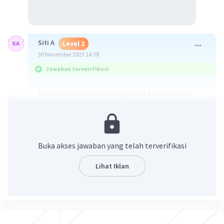
Siti A
Level 2
30 November 2023 14:38
Jawaban terverifikasi
Kewajiban = sesuatu yang harus kita lakukan
Jadi jawabannya
B. Membayar Pajak
·
0.0
(
0
)
Balas
Beri Rating
Buka akses jawaban yang telah terverifikasi
Sri H
Level 40
Lihat Iklan
01 Desember 2023 13:52
B. Membayar pajak