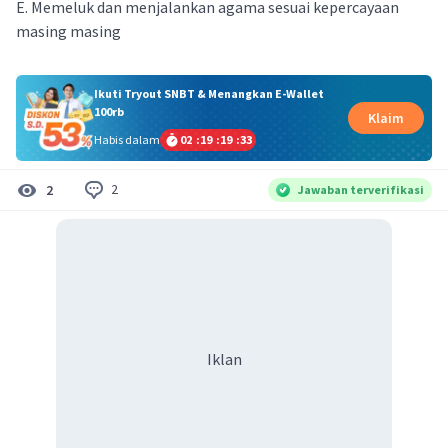
E. Memeluk dan menjalankan agama sesuai kepercayaan
masing masing
Ikuti Tryout SNBT & Menangkan E-Wallet
100rb
Klaim
Habis dalam
02
:
19
:
19
:
32
2
2
Jawaban terverifikasi
Iklan