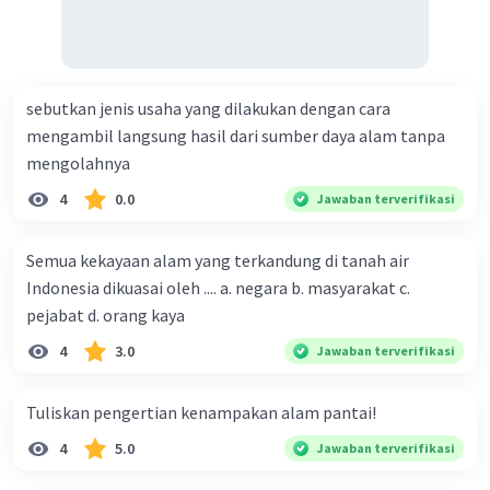
membantu menstabilkan tanah. Semoga penjelasan ini
membantu Anda 🙂.
·
5.0
(
1
)
Balas
Beri Rating
sebutkan jenis usaha yang dilakukan dengan cara
mengambil langsung hasil dari sumber daya alam tanpa
Nanda R
Community
Level 89
mengolahnya
13 Januari 2024 01:36
4
0.0
Jawaban terverifikasi
Jawaban terverifikasi
Semua kekayaan alam yang terkandung di tanah air
2. Kota metropolitan cenderung mengalami
Iklan
Indonesia dikuasai oleh .... a. negara b. masyarakat c.
pencemaran udara yang tinggi dibandingkan
pejabat d. orang kaya
dengan kota-kota kecil karena beberapa alasan.
Pertama, tingginya jumlah kendaraan bermotor
4
3.0
Jawaban terverifikasi
dan aktivitas industri di kota metropolitan
menyebabkan emisi gas buang yang lebih tinggi,
Tuliskan pengertian kenampakan alam pantai!
yang pada gilirannya meningkatkan tingkat
polusi udara. Kedua, padatnya populasi dan
4
5.0
Jawaban terverifikasi
aktivitas manusia di kota metropolitan juga