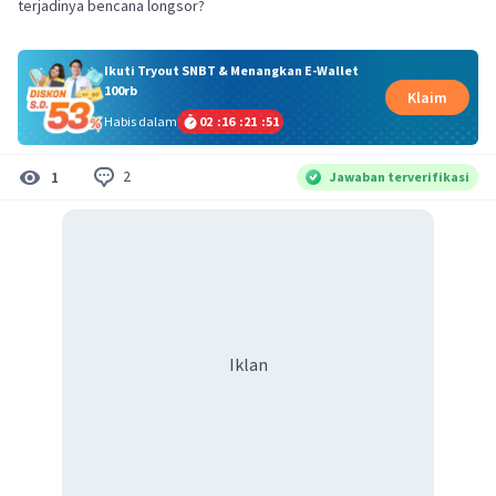
terjadinya bencana longsor?
Ikuti Tryout SNBT & Menangkan E-Wallet
100rb
Klaim
Habis dalam
02
:
16
:
21
:
51
2
1
Jawaban terverifikasi
Iklan