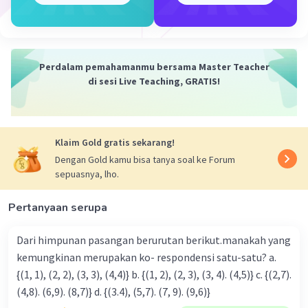
digambarkan pada koordinat kartesius seperti
gambar berikut.
Jadi, gambar titik-titik koordinat tersebut
Perdalam pemahamanmu bersama Master Teacher
adalah seperti gambar dibawah.
di sesi Live Teaching, GRATIS!
Semoga membantu ya.
Klaim Gold gratis sekarang!
Dengan Gold kamu bisa tanya soal ke Forum
sepuasnya, lho.
Pertanyaan serupa
·
0.0
(
0
)
Balas
Beri Rating
Dari himpunan pasangan berurutan berikut.manakah yang
kemungkinan merupakan ko- respondensi satu-satu? a.
{(1, 1), (2, 2), (3, 3), (4,4)} b. {(1, 2), (2, 3), (3, 4). (4,5)} c. {(2,7).
(4,8). (6,9). (8,7)} d. {(3.4), (5,7). (7, 9). (9,6)}