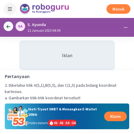
Masuk
S. Ayunda
11 Januari 2023 04:59
Iklan
Pertanyaan
2. Diketahui titik A(5,1),B(5,5), dan C(1,5) pada bidang koordinat
kartesius.
a. Gambarkan titik-titik koordinat tersebut!
Ikuti Tryout SNBT & Menangkan E-Wallet
100rb
Klaim
Habis dalam
01
:
01
:
53
:
24