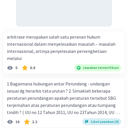
arbitrase merupakan salah satu peranan hukum
internasional dalam menyelesaikan masalah – masalah
internasional, artinya penyelesaian persengketaan
melalui
5
0.0
Jawaban terverifikasi
1.Bagaimana hubungan antar Perundang - undangan
sesuai dg herarkis tata urutan ? 2. Simaklah beberapa
peraturan perundangan apakah peraturan tersebut SBG
terjemahan atas peraturan perundangan atau tumpang
tindih ? ( UU no 12 Tahun 2011, UU no 23Tahun 2014, UU No
25 Tahun 2004 ) 3 . Tuliskan peraturan perundangan yg di
16
2.2
Lihat jawaban (3)
undangkan atas perintah TAP MPR NO I / MPR/ 2003