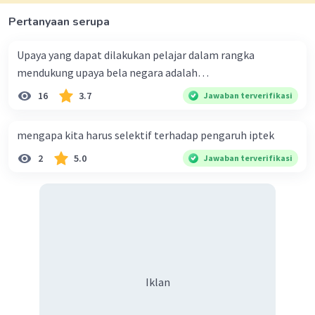
Pertanyaan serupa
·
0.0
(
0
)
Balas
Beri Rating
Upaya yang dapat dilakukan pelajar dalam rangka
Ulya P
Level 12
mendukung upaya bela negara adalah…
02 Desember 2023 02:22
16
3.7
Jawaban terverifikasi
Jawaban terverifikasi
mengapa kita harus selektif terhadap pengaruh iptek
Jawaban yang benar adalah B
Iklan
keseimbangan antara hak dan kewajiban itu
2
5.0
Jawaban terverifikasi
perlu karena keseimbangan bisa berpengaruh
bagi kehidupan masyarakat di indonesia
·
4.0
(
1
)
Balas
Beri Rating
Iklan