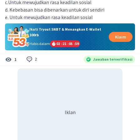
c.Untuk mewujudkan rasa keadilan sosial
d. Kebebasan bisa dibenarkan untuk diri sendiri
e. Untuk mewujudkan rasa keadilan sosial
Ikuti Tryout SNBT & Menangkan E-Wallet
100rb
Klaim
Habis dalam
02
:
21
:
05
:
59
2
1
Jawaban terverifikasi
Iklan