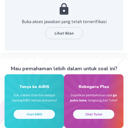
sifat komuttif perkalian adalah operasi hitung
terhadap dua bilangan yang memenuhi
pertukaran letak antar bilangan sehingga
Buka akses jawaban yang telah terverifikasi
menghasilkan bilangan yang sama.
Lihat Iklan
·
5.0
(
1
)
Balas
Beri Rating
Rumi A
Level 48
09 Desember 2023 06:47
Mau pemahaman lebih dalam untuk soal ini?
18
Tanya ke AiRIS
Roboguru Plus
Iklan
Yuk, cobain chat dan belajar
Dapatkan pembahasan soal
ga
·
5.0
(
1
)
Balas
Beri Rating
bareng AiRIS, teman pintarmu!
pake lama
, langsung dari Tutor!
Chat AiRIS
Chat Tutor