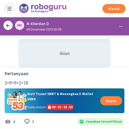
Masuk
M.Xherdan D
09 Desember 2023 02:08
Iklan
Pertanyaan
2×9=9×2=18
Ikuti Tryout SNBT & Menangkan E-Wallet
100rb
Klaim
Habis dalam
00
:
18
:
18
:
57
2
1
Jawaban terverifikasi