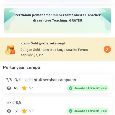
Perdalam pemahamanmu bersama Master Teacher
di sesi Live Teaching, GRATIS!
Klaim Gold gratis sekarang!
Dengan Gold kamu bisa tanya soal ke Forum
sepuasnya, lho.
Pertanyaan serupa
7/8 - 3/4 = ke bentuk pecahan campuran
65
5.0
Jawaban terverifikasi
⅓×k=8,5
12
5.0
Jawaban terverifikasi