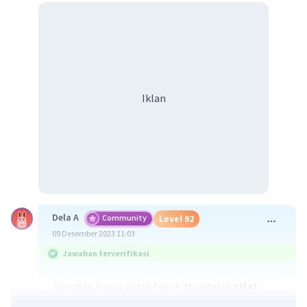
Iklan
Dela A
Community
Level 92
09 Desember 2023 11:03
Jawaban terverifikasi
Jawaban kamu sudah tepat. Itu adalah
sifat
komutatif perkalian.