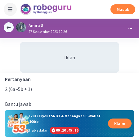
Masuk
Amira S
27 September 2023 10:26
Iklan
Pertanyaan
2 (6a -5b + 1)
Bantu jawab
Ikuti Tryout SNBT & Menangkan E-Wallet
100rb
Klaim
Habis dalam
00
:
10
:
45
:
16