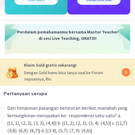
Perdalam pemahamanmu bersama Master Teacher
di sesi Live Teaching, GRATIS!
Klaim Gold gratis sekarang!
Dengan Gold kamu bisa tanya soal ke Forum
sepuasnya, lho.
Pertanyaan serupa
Dari himpunan pasangan berurutan berikut.manakah yang
kemungkinan merupakan ko- respondensi satu-satu? a.
{(1, 1), (2, 2), (3, 3), (4,4)} b. {(1, 2), (2, 3), (3, 4). (4,5)} c. {(2,7).
(4,8). (6,9). (8,7)} d. {(3.4), (5,7). (7, 9). (9,6)}