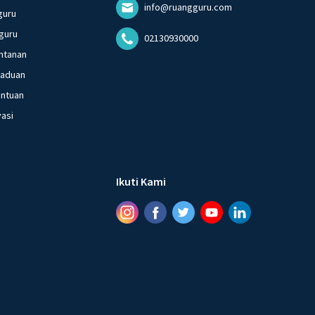
info@ruangguru.com
guru
guru
02130930000
ntanan
gaduan
entuan
vasi
Ikuti Kami