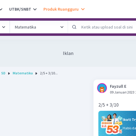
UTBK/SNBT
Produk Ruangguru
Iklan
SD
Matematika
2/5 + 3/10...
Fayzull E
09 Januari 2023 
2/5 + 3/10
Ikuti T
Habis d