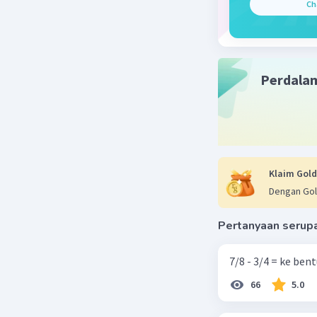
Ch
Perdala
Klaim Gold
Dengan Gol
Pertanyaan serup
7/8 - 3/4 = ke be
66
5.0