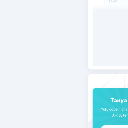
7/10
Beri R
Nabila A
09 Januari 2
7/10
Beri R
Tanya
Yuk, cobain cha
AiRIS, te