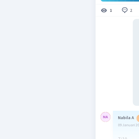
2
1
Nabila A
09 Januari 2