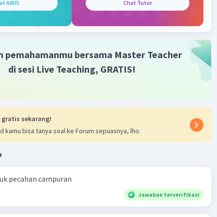
at AiRIS
Chat Tutor
m pemahamanmu bersama Master Teacher
di sesi Live Teaching, GRATIS!
 gratis sekarang!
d kamu bisa tanya soal ke Forum sepuasnya, lho.
a
ntuk pecahan campuran
Jawaban terverifikasi