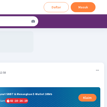
Daftar
Masuk
12:58
ryout SNBT & Menangkan E-Wallet 100rb
Klaim
alam
02
:
10
:
16
:
18