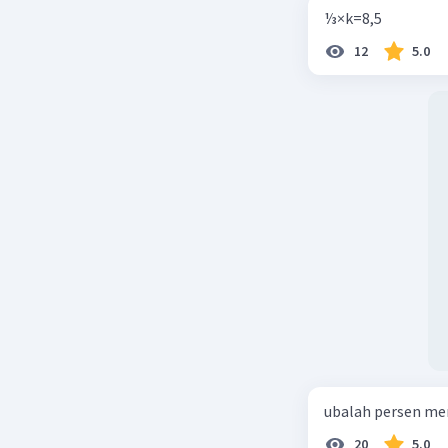
⅓×k=8,5
12
5.0
ubalah persen me
20
5.0