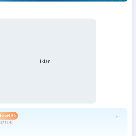
Iklan
Level 50
023 13:43