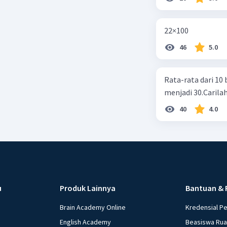
22×100
46
5.0
Rata-rata dari 10 
menjadi 30.Carilah
40
4.0
u
Produk Lainnya
Bantuan & 
Brain Academy Online
Kredensial P
English Academy
Beasiswa Ru