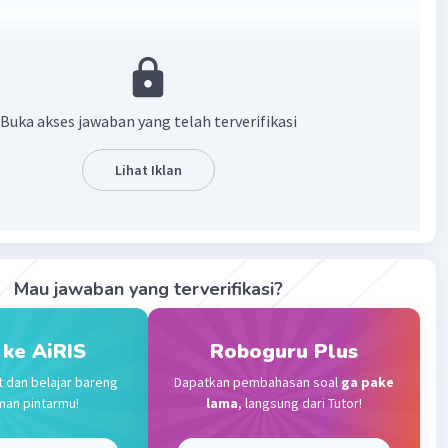
·
0.0
(
0
)
Balas
ating
Buka akses jawaban yang telah terverifikasi
Level 50
023 13:45
Lihat Iklan
Iklan
·
0.0
(
0
)
Balas
ating
Mau jawaban yang terverifikasi?
 ke AiRIS
Roboguru Plus
t dan belajar bareng
Dapatkan pembahasan soal
ga pake
man pintarmu!
lama
, langsung dari Tutor!