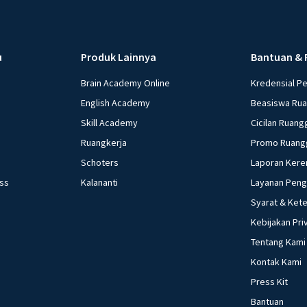
u
Produk Lainnya
Bantuan & 
Brain Academy Online
Kredensial P
English Academy
Beasiswa Ru
Skill Academy
Cicilan Ruang
Ruangkerja
Promo Ruang
Schoters
Laporan Kere
ess
Kalananti
Layanan Pen
Syarat & Ket
Kebijakan Pri
Tentang Kami
Kontak Kami
Press Kit
Bantuan