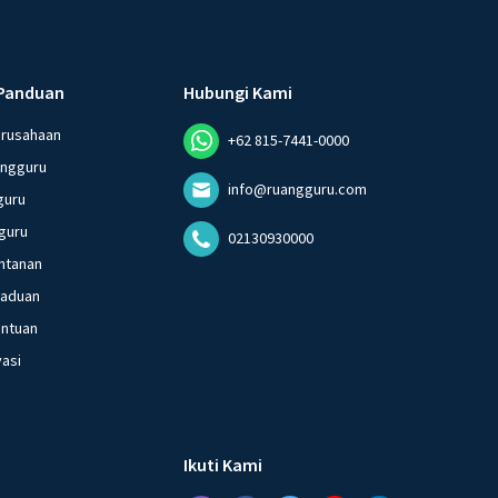
Panduan
Hubungi Kami
erusahaan
+62 815-7441-0000
angguru
info@ruangguru.com
guru
guru
02130930000
ntanan
gaduan
entuan
vasi
Ikuti Kami