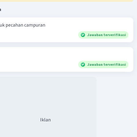
a
ntuk pecahan campuran
Jawaban terverifikasi
Jawaban terverifikasi
Iklan