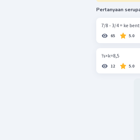
Pertanyaan serup
7/8 - 3/4 = ke be
65
5.0
⅓×k=8,5
12
5.0