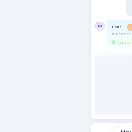
Hana F
L
03 Desember 
Jawaban 
2+2(4+5)8
= 4 x 9 x 1
= 36 x 1,6
= 57,6
Beri R
Hani
03 De
teri