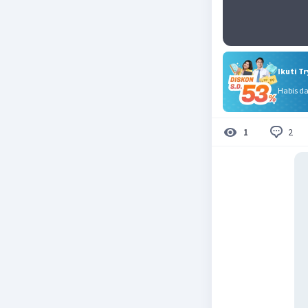
Ikuti T
Habis d
2
1