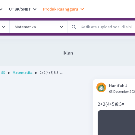
UTBK/SNBT
Produk Ruangguru
Iklan
SD
Matematika
2+2(4+5)8:5=...
Hanifah J
03 Desember 202
2+2(4+5)8:5=