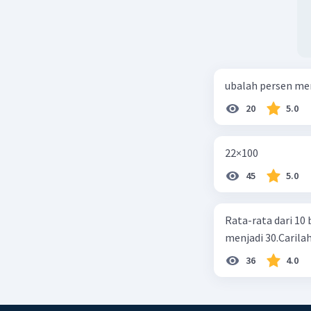
ubalah persen me
20
5.0
22×100
45
5.0
Rata-rata dari 10 
menjadi 30.Carilah
36
4.0