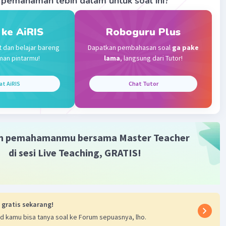
pemahaman lebih dalam untuk soal ini?
 ke AiRIS
Roboguru Plus
evel 69
t dan belajar bareng
Dapatkan pembahasan soal
ga pake
2023 08:51
man pintarmu!
lama
, langsung dari Tutor!
terverifikasi
at AiRIS
Chat Tutor
:5
Iklan
m pemahamanmu bersama Master Teacher
di sesi Live Teaching, GRATIS!
·
0.0
(
0
)
Balas
ating
 gratis sekarang!
d kamu bisa tanya soal ke Forum sepuasnya, lho.