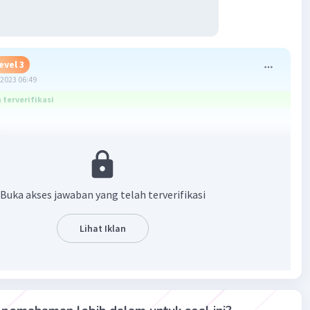
evel 3
2023 06:49
terverifikasi
:5
,6
Buka akses jawaban yang telah terverifikasi
Lihat Iklan
·
5.0
(
1
)
Balas
ating
fah J
Level 33
sember 2023 06:50
ma kasih ya