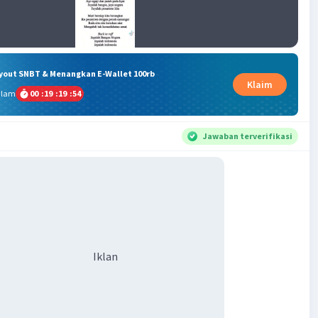
ryout SNBT & Menangkan E-Wallet 100rb
Klaim
alam
00
:
19
:
19
:
53
Jawaban terverifikasi
Iklan