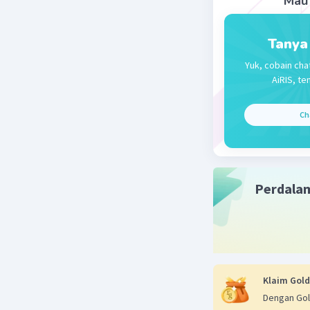
Mau 
Tanya
Aniss A
L
Yuk, cobain cha
03 Desember 
AiRIS, te
Jawaban 
Ch
2+2(4+5)8
= 4(9)1,6
= 36 × 1,6
= 57,6
Perdala
Beri R
Klaim Gold
Dengan Gol