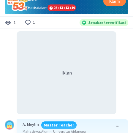
Klaim
Habis dalam
02
:
13
:
13
:
18
1
1
Jawaban terverifikasi
Iklan
A. Meylin
Master Teacher
Mahasiswa/Alumni Universitas Airlangga