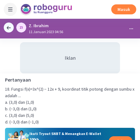
Masuk
Z. Ibrahim
11 Januari 2023 04:56
Iklan
Pertanyaan
18. Fungsi f(x)=3x^(2) − 12x + 9, koordinat titik potong dengan sumbu x
adalah ...
a. (3,0) dan (1,0)
b. (−3,0) dan (1,0)
c. (3,0) dan (5,0)
d. (−3,0) dan (−1,0)
Ikuti Tryout SNBT & Menangkan E-Wallet
100rb