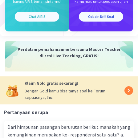
x - 1 = 0 atau x - 3 = 0
bareng AiRIS, teman pintarmu!
kamu mau untuk persiapan ujian
x = 1 atau x = 3
sehingga diperoleh (1, 0) dan (3, 0)
Chat AiRIS
Cobain Drill Soal
Jadi, koordinat titik potong dengan sumbu x
2
pada fungsi f(x) = 3x
- 12x + 9 adalah A. (3,0) dan
(1,0).
Perdalam pemahamanmu bersama Master Teacher
Semoga membantu ya.
di sesi Live Teaching, GRATIS!
·
0.0
(
0
)
Balas
Beri Rating
Klaim Gold gratis sekarang!
Dengan Gold kamu bisa tanya soal ke Forum
sepuasnya, lho.
Pertanyaan serupa
Iklan
Dari himpunan pasangan berurutan berikut.manakah yang
kemungkinan merupakan ko- respondensi satu-satu? a.