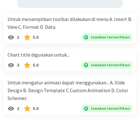
memberikan seribu rupiah pada hari pertama, lalu setiap
hari berikutnya dua kali lipat sebelumnya. Jadi Ana akan
mendapatkan seribu rupiah, 2 ribu rupiah, 4 ribu rupiah, 8
Untuk menampilkan toolbar dilakukan di menu A. Insert B.
ribu rupiah dan seterusnya. Mereka berniat untuk
View C. Format D. Data
melewati setiap hari masa liburnya di desa nenek dengan
2
5.0
Jawaban terverifikasi
membantu petani, dan mereka berdua sudah berjanji
untuk bekerja pada petani yang sama. Mengenai upah,
Chart title digunakan untuk...
mereka juga diam-diam sudah sepakat untuk membagi
sama rata dari yang diperoleh berdua. Pertanyaannya:
3
5.0
Jawaban terverifikasi
Kepada petani yang mana mereka bekerja sehingga
mendapat upah yang paling banyak ?
Untuk mengatur animasi dapat menggunakan... A. Slide
Design B. Design Template C.Custom Animation D. Color
Schemes​
3
5.0
Jawaban terverifikasi