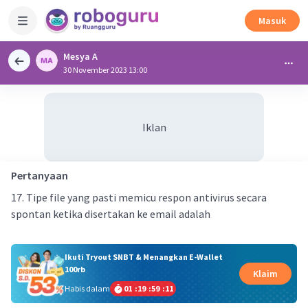
Masuk
Mesya A
30 November 2023 13:00
Iklan
Pertanyaan
17. Tipe file yang pasti memicu respon antivirus secara
spontan ketika disertakan ke email adalah
Ikuti Tryout SNBT & Menangkan E-Wallet
100rb
Klaim
Habis dalam
01
:
19
:
59
:
11