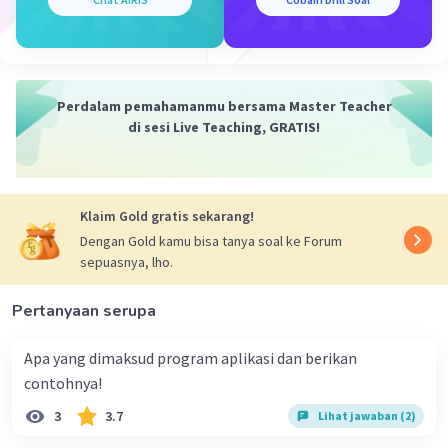
digunakan oleh malware atau program
berbahaya untuk menyebar dan menginfeksi
sistem.
Perdalam pemahamanmu bersama Master Teacher
·
0.0
(
0
)
Balas
Beri Rating
di sesi Live Teaching, GRATIS!
Klaim Gold gratis sekarang!
Dengan Gold kamu bisa tanya soal ke Forum
sepuasnya, lho.
Pertanyaan serupa
Apa yang dimaksud program aplikasi dan berikan
contohnya!
3
3.7
Lihat jawaban (2)