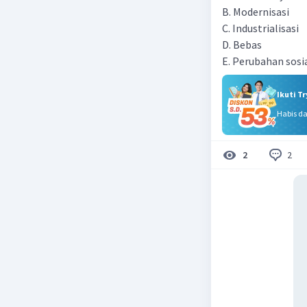
B. Modernisasi
C. Industrialisasi
D. Bebas
E. Perubahan sosi
Ikuti T
Habis d
2
2