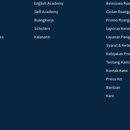
English Academy
Beasiswa Ru
Skill Academy
Cicilan Ruang
Ruangkerja
Promo Ruang
Schoters
Laporan Kere
ess
Kalananti
Layanan Pen
Syarat & Ket
Kebijakan Pri
Tentang Kami
Kontak Kami
Press Kit
Bantuan
Karir