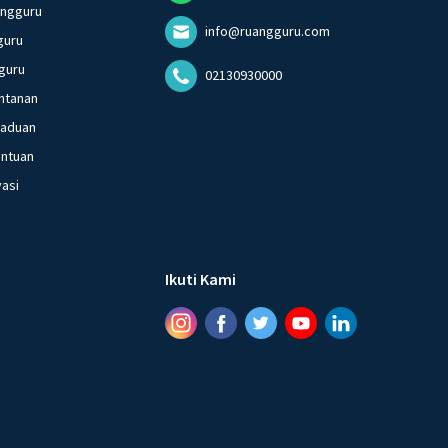
angguru
info@ruangguru.com
guru
guru
02130930000
ntanan
gaduan
entuan
vasi
Ikuti Kami