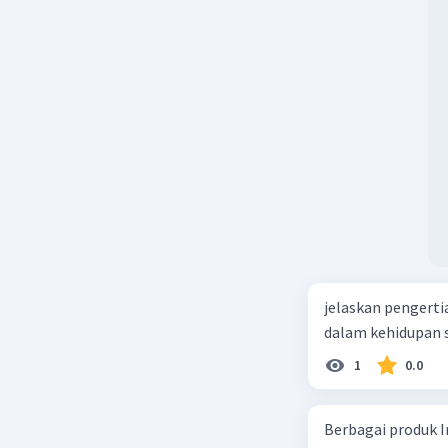
jelaskan pengerti
dalam kehidupan s
1
0.0
Berbagai produk I