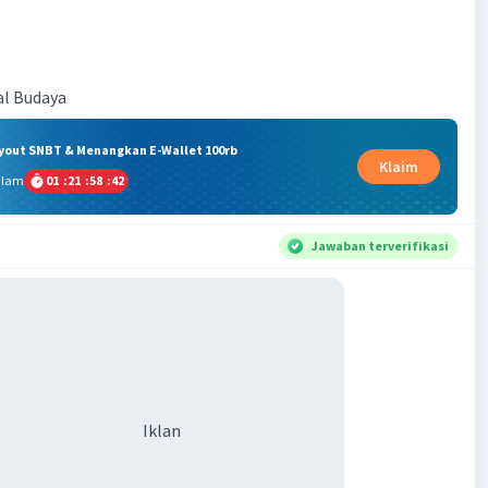
al Budaya
ryout SNBT & Menangkan E-Wallet 100rb
Klaim
alam
01
:
21
:
58
:
41
Jawaban terverifikasi
Iklan