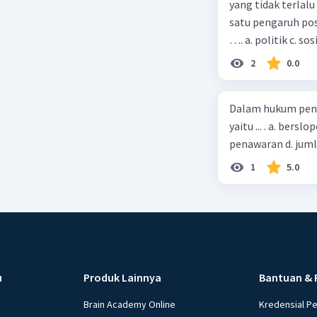
yang tidak terlalu
satu pengaruh pos
…. a. politik c. so
2
0.0
Dalam hukum pena
yaitu ... . a. bers
penawaran d. jum
1
5.0
u
Produk Lainnya
Bantuan & 
Brain Academy Online
Kredensial P