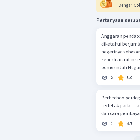
Dengan Gol
Pertanyaan serup
Dela A
10 Desember 
Anggaran pendapa
Jawaban 
diketahui berjuml
negerinya sebesar
Jawaban y
keperluan rutin se
akhlak.
pemerintah Negara t
300 miliar d. $ 400 
Demoralis
2
5.0
seseorang
norma dan
Perbedaan perdag
terletak pada......
Beri R
1
4.7