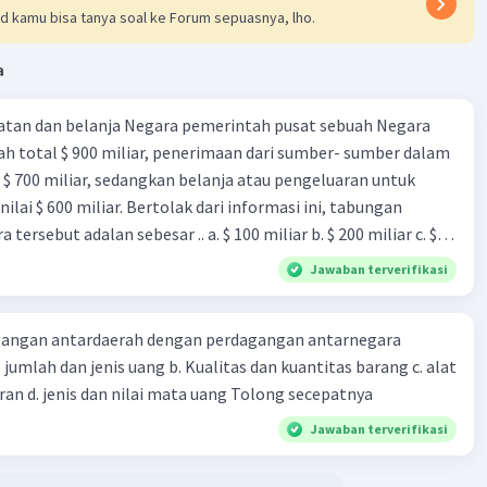
d kamu bisa tanya soal ke Forum sepuasnya, lho.
a
Community
Level 92
2023 12:58
tan dan belanja Negara pemerintah pusat sebuah Negara
terverifikasi
ah total $ 900 miliar, penerimaan dari sumber- sumber dalam
 $ 700 miliar, sedangkan belanja atau pengeluaran untuk
ang tepat untuk soal tersebut adalah opsi
A. Menurunnya
Iklan
nilai $ 600 miliar. Bertolak dari informasi ini, tabungan
ersebut adalan sebesar .. a. $ 100 miliar b. $ 200 miliar c. $
miliar e. $ 1.000 miliar
asi adalah
merosotnya atau
menurunnya moral/akhlak
Jawaban terverifikasi
 yang tercermin pada perilaku yang bertentangan dengan
 nilai di dalam masyarakat.
angan antardaerah dengan perdagangan antarnegara
 a. jumlah dan jenis uang b. Kualitas dan kuantitas barang c. alat
·
0.0
(
0
)
Balas
ating
dan cara pembayaran d. jenis dan nilai mata uang Tolong secepatnya
Jawaban terverifikasi