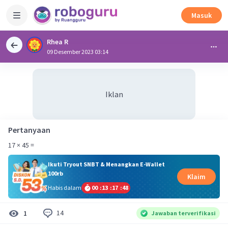
Masuk
Rhea R
09 Desember 2023 03:14
Iklan
Pertanyaan
17 × 45 =
Ikuti Tryout SNBT & Menangkan E-Wallet
100rb
Klaim
Habis dalam
00
:
13
:
17
:
48
14
1
Jawaban terverifikasi