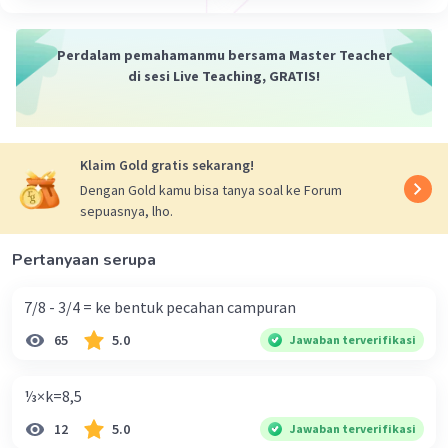
Muhamad F
Level 57
10 Desember 2023 02:07
Perdalam pemahamanmu bersama Master Teacher
Jawaban terverifikasi
di sesi Live Teaching, GRATIS!
17×45=765
·
0.0
(
0
)
Balas
Beri Rating
Klaim Gold gratis sekarang!
Errrizka E
Level 1
Dengan Gold kamu bisa tanya soal ke Forum
09 Desember 2023 13:33
sepuasnya, lho.
hasilnya adalah 765
Pertanyaan serupa
·
5.0
(
1
)
Balas
Beri Rating
7/8 - 3/4 = ke bentuk pecahan campuran
Farah A
Level 20
65
5.0
Jawaban terverifikasi
10 Desember 2023 13:30
hasilnya 765
⅓×k=8,5
·
0.0
(
0
)
Balas
Beri Rating
12
5.0
Jawaban terverifikasi