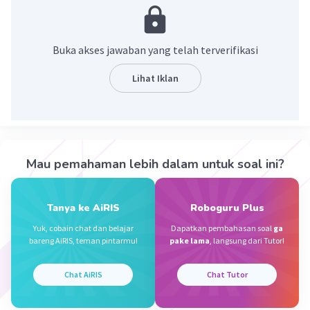
Dela A
Community
Level 1
Buka akses jawaban yang telah terverifikasi
09 Desember 2023 11:01
Jawaban terverifikasi
Lihat Iklan
jawaban yang tepat untuk soal tersebut adalah 765.
Iklan
17 × 45 = 765
·
0.0
(
0
)
Balas
Beri Rating
Mau pemahaman lebih dalam untuk soal ini?
Iffah H
Level 71
Tanya ke AiRIS
Roboguru Plus
09 Desember 2023 11:27
Jawaban terverifikasi
Yuk, cobain chat dan belajar
Dapatkan pembahasan soal
ga
bareng AiRIS, teman pintarmu!
pake lama
, langsung dari Tutor!
17×45=765
Chat AiRIS
Chat Tutor
·
0.0
(
0
)
Balas
Beri Rating