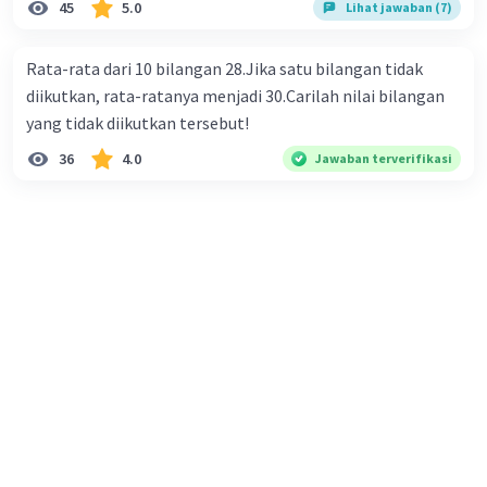
45
5.0
Lihat jawaban (7)
Ayu A
Level 1
12 Desember 2023 10:26
Rata-rata dari 10 bilangan 28.Jika satu bilangan tidak
17×45=
diikutkan, rata-ratanya menjadi 30.Carilah nilai bilangan
765
yang tidak diikutkan tersebut!
·
0.0
(
0
)
Balas
Beri Rating
36
4.0
Jawaban terverifikasi
Aqila A
Level 14
13 Desember 2023 07:50
17×45=765
·
0.0
(
0
)
Balas
Beri Rating
Miranda M
Level 73
14 Desember 2023 02:31
17 × 45 = 765
·
0.0
(
0
)
Balas
Beri Rating