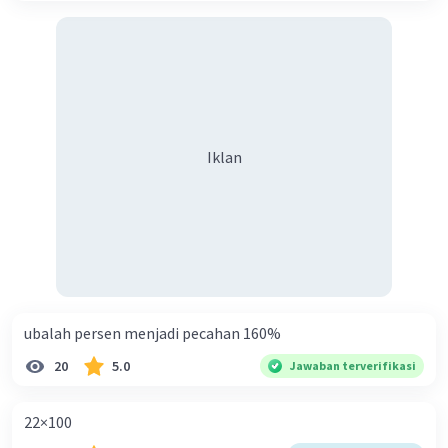
Khaulani N
Level 42
11 Desember 2023 12:43
17×45=765
·
0.0
(
0
)
Balas
Beri Rating
Iklan
Najmah S
Level 100
11 Desember 2023 22:24
hasilnya ialah 765
·
0.0
(
0
)
Balas
Beri Rating
Yuan F
Level 38
ubalah persen menjadi pecahan 160%
12 Desember 2023 07:51
17 × 45=...
20
5.0
Jawaban terverifikasi
765
22×100
·
0.0
(
0
)
Balas
Beri Rating