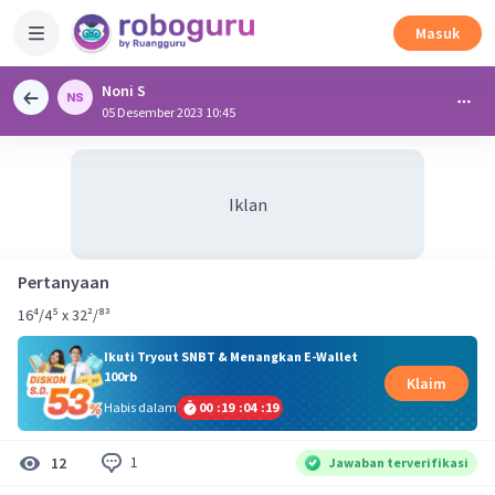
Masuk
Noni S
05 Desember 2023 10:45
Iklan
Pertanyaan
16⁴/4⁵ x 32²/⁸³
Ikuti Tryout SNBT & Menangkan E-Wallet
100rb
Klaim
Habis dalam
00
:
19
:
04
:
18
1
12
Jawaban terverifikasi