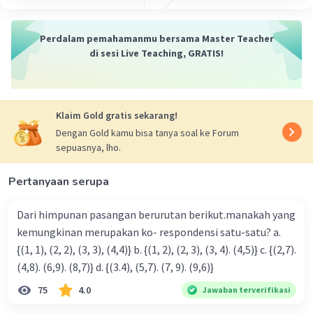
Perdalam pemahamanmu bersama Master Teacher
di sesi Live Teaching, GRATIS!
Klaim Gold gratis sekarang!
Dengan Gold kamu bisa tanya soal ke Forum
sepuasnya, lho.
Pertanyaan serupa
Dari himpunan pasangan berurutan berikut.manakah yang
kemungkinan merupakan ko- respondensi satu-satu? a.
{(1, 1), (2, 2), (3, 3), (4,4)} b. {(1, 2), (2, 3), (3, 4). (4,5)} c. {(2,7).
(4,8). (6,9). (8,7)} d. {(3.4), (5,7). (7, 9). (9,6)}
75
4.0
Jawaban terverifikasi