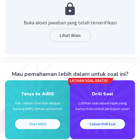
Pembahasan :
4
5
2
3
4
4
2
5
5
2
3
3
16
/4
x 32
/8
= (2
)
/(2
)
x (2
)
/(2
)
16
10
10
6
= 2
/2
x 2
/2
Buka akses jawaban yang telah terverifikasi
6
4
= 2
x 2
10
= 2
Lihat Iklan
= 1024
·
0.0
(
0
)
Balas
Beri Rating
Mau pemahaman lebih dalam untuk soal ini?
LATIHAN SOAL GRATIS!
Tanya ke AiRIS
Drill Soal
Yuk, cobain chat dan belajar
Latihan soal sesuai topik yang
bareng AiRIS, teman pintarmu!
kamu mau untuk persiapan ujian
Iklan
Chat AiRIS
Cobain Drill Soal