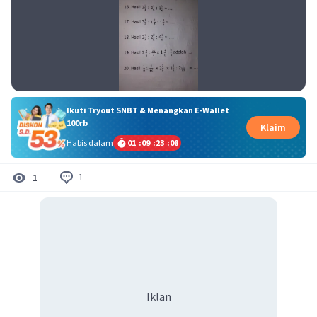
Ikuti Tryout SNBT & Menangkan E-Wallet
100rb
Klaim
Habis dalam
01
:
09
:
23
:
08
1
1
Iklan