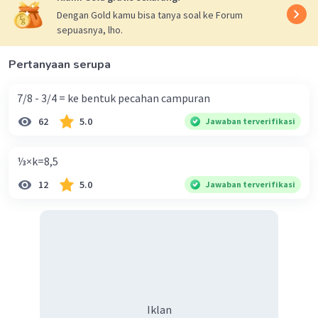
Dengan Gold kamu bisa tanya soal ke Forum
Iklan
sepuasnya, lho.
Pertanyaan serupa
7/8 - 3/4 = ke bentuk pecahan campuran
62
5.0
Jawaban terverifikasi
⅓×k=8,5
12
5.0
Jawaban terverifikasi
Iklan