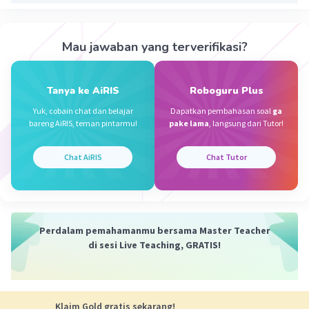
Contoh
⅗ : ⅔ = ⅗ x ³/2 = 9/10
Mau jawaban yang terverifikasi?
Semangat yakk koreksi kalo akusalah
Tanya ke AiRIS
Roboguru Plus
Yuk, cobain chat dan belajar
Dapatkan pembahasan soal
ga
bareng AiRIS, teman pintarmu!
pake lama
, langsung dari Tutor!
Chat AiRIS
Chat Tutor
·
0.0
(
0
)
Balas
Beri Rating
Perdalam pemahamanmu bersama Master Teacher
di sesi Live Teaching, GRATIS!
Klaim Gold gratis sekarang!