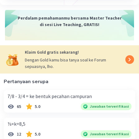
=6,55 + 0,44 -12
=6, 99 atau 7( jika dibulatkan) -12
Perdalam pemahamanmu bersama Master Teacher
=7-12
di sesi Live Teaching, GRATIS!
Maka hasilnya adalah -5
·
0.0
(
0
)
Balas
Beri Rating
Klaim Gold gratis sekarang!
Dengan Gold kamu bisa tanya soal ke Forum
sepuasnya, lho.
Pertanyaan serupa
7/8 - 3/4 = ke bentuk pecahan campuran
65
5.0
Jawaban terverifikasi
⅓×k=8,5
12
5.0
Jawaban terverifikasi