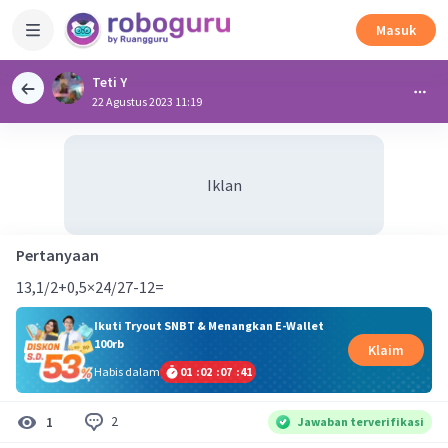
Masuk
Teti Y
22 Agustus 2023 11:19
Iklan
Pertanyaan
13,1/2+0,5×24/27-12=
Ikuti Tryout SNBT & Menangkan E-Wallet
100rb
Klaim
Habis dalam
01
:
02
:
07
:
41
2
1
Jawaban terverifikasi